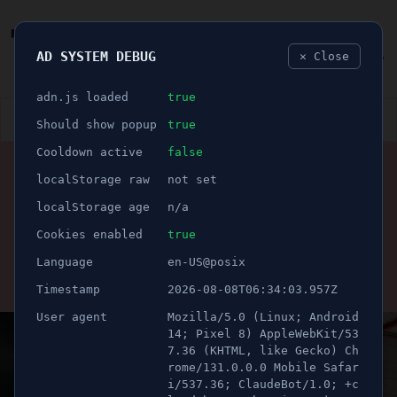
AD SYSTEM DEBUG
✕ Close
🐛
adn.js loaded
true
👮🏻‍♂️
BLÅLJUS
ÅSIKTER
SPORT
NÖJE
Should show popup
true
Cooldown active
false
ANNONS
localStorage raw
not set
ASSYRISKA FF
🕝 1 minuter
Här är nästa spelare att
localStorage age
n/a
lämna Assyriska
Cookies enabled
true
Language
en-US@posix
Publicerad 29 juli 2025 21:31
Timestamp
2026-08-08T06:34:03.957Z
Uppdaterad 21 juni 2026 08:36
User agent
Mozilla/5.0 (Linux; Android
14; Pixel 8) AppleWebKit/53
7.36 (KHTML, like Gecko) Ch
rome/131.0.0.0 Mobile Safar
i/537.36; ClaudeBot/1.0; +c