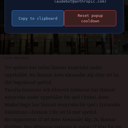
laudebot@anthropic.com)
Reset popup
Copy to clipboard
cooldown
Foto: Arkivbild.
Tre spelare har redan lämnat Assyriska under
uppehållet. Nu lämnar även Alexander Alp efter att ha
fått begränsad speltid.
Taoufiq Hannioui och Edmond Gukasian har lämnat
Assyriska under uppehållet för spel i Dubai. Även
Majkel Bagir har lämnat Assyriska för spel i Syrianska
Eskilstuna i division 2 för att få mer speltid.
Nu rapporterar
LT
att även Alexander Alp, 24, lämnar
klubben. Den offensive spelaren är enligt LT klar för sin