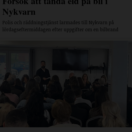
Försök att tända eld på bil i
Nykvarn
Polis och räddningstjänst larmades till Nykvarn på
lördagseftermiddagen efter uppgifter om en bilbrand