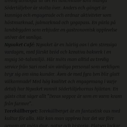
trevlig atmosfär är det ett lunchställe som många
Södertäljebor är stolta över. Anders och gänget är
kunniga och engagerade och ordnar aktiviteter som
höstmarknad, julmarknad och yogapass. En pärla på
landsbygden som erbjuder en gastronomisk upplevelse
utöver det vanliga.
Nyvaket Café:
Nyvaket är en härlig oas i den stressiga
vardagen, med färskt bröd och kreativa bakverk i en
mysig 50-talsmiljö. Här möts man alltid av trevlig
service från Sari med sin vänliga personal som verkligen
bryr sig om sina kunder. Även de med fyra ben blir glatt
välkomnade! Med hög kvalitet och engagemang i varje
detalj har Nyvaket vunnit Södertäljebornas hjärtan. En
gästs citat säger allt ”Deras soppor är som en varm kram
från farmor”.
Torekällberget:
Torekällberget är en fantastisk oas med
kultur för alla. Här kan man uppleva hur det var förr
genom att möta djur, natur och historia. Platsen lockar