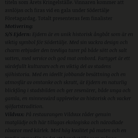
titeln som Årets Kringelställe. Vinnaren kommer att
avslöjas och firas vid en gala under Södertälje
Företagardag. Totalt presenteras fem finalister
Motivering:
S/S Ejdern:
Ejdern är en unik historisk ångbåt som är en
viktig symbol för Södertälje. Med sin vackra design och
charm erbjuder den trevliga turer på både sött och salt
vatten, med service och god mat ombord. Fartyget är ett
värdefullt kulturarv och en viktig del av stadens
sjöhistoria. Med en ideellt jobbande besättning och en
atmosfär av omtanke och skratt, är Ejdern en naturlig
blickfång i stadsbilden och ger resenärer, både unga och
gamla, en minnesvärd upplevelse av historisk och vacker
sjöfartstradition.
Vildvux:
På restaurangen Vildvux råder genuin
matglädje och här tillagas ekologiska och närodlade
råvaror med kärlek. Med hög kvalitet på maten och en