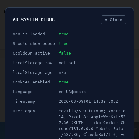
AD SYSTEM DEBUG
✕ Close
🐛
adn.js loaded
true
👮🏻‍♂️
BLÅLJUS
ÅSIKTER
SPORT
NÖJE
Should show popup
true
Cooldown active
false
ANNONS
localStorage raw
not set
🕝 3 minuter
Här är årets
localStorage age
n/a
Kringelfinalister – Rösta
Cookies enabled
true
Language
en-US@posix
på din favorit
Timestamp
2026-08-09T01:14:39.505Z
User agent
Mozilla/5.0 (Linux; Android
Publicerad 8 april 2024 10:00
Uppdaterad 21 juni 2026 11:18
14; Pixel 8) AppleWebKit/53
7.36 (KHTML, like Gecko) Ch
rome/131.0.0.0 Mobile Safar
i/537.36; ClaudeBot/1.0; +c