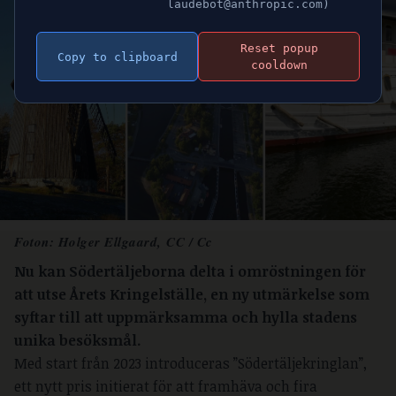
laudebot@anthropic.com)
Reset popup
Copy to clipboard
cooldown
Foton: Holger Ellgaard,
CC
/
Cc
Nu kan Södertäljeborna delta i omröstningen för
att utse Årets Kringelställe, en ny utmärkelse som
syftar till att uppmärksamma och hylla stadens
unika besöksmål.
Med start från 2023 introduceras ”Södertäljekringlan”,
ett nytt pris initierat för att framhäva och fira