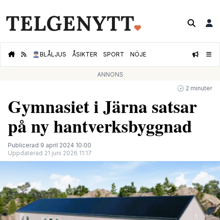
👮🏻‍♂️
BLÅLJUS
ÅSIKTER
SPORT
NÖJE
ANNONS
🕝 2 minuter
Gymnasiet i Järna satsar
på ny hantverksbyggnad
Publicerad 9 april 2024 10:00
Uppdaterad 21 juni 2026 11:17