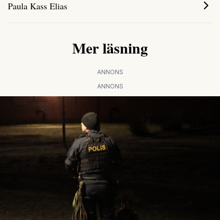
Paula Kass Elias
Mer läsning
ANNONS
ANNONS