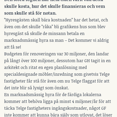
skulle kosta, hur det skulle finansieras och vem
som skulle stå för notan.
”Hyresgästen skall bära kostnaden” har det hetat, och
även om det skulle ”råka” bli grafikens hus som blev
hyresgäst så skulle de minsann betala en
marknadsmässig hyra sa man – Det kommer vi aldrig
att få se!
Budgeten för renoveringen var 30 miljoner, den landar
på långt över 100 miljoner, dessutom har GH tagit in en
arkitekt och ritat en egen planlösning med
specialdesignade möbler/inredning som givetvis Telge
fastigheter får stå för även om nu Telge flaggat för att
det inte blir så lyxigt som önskat.
En marknadsmässig hyra för de färdiga lokalerna
kommer att behöva ligga på minst 4 miljoner/år för att
täcka Telge fastigheters ingångskostnader, något GF
inte kommer att kunna bära själv som utlovat, det löser