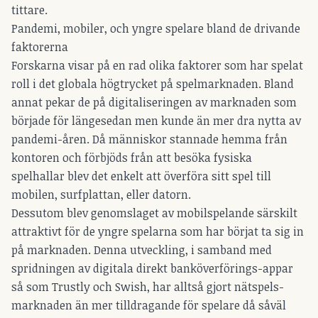
tittare.
Pandemi, mobiler, och yngre spelare bland de drivande
faktorerna
Forskarna visar på en rad olika faktorer som har spelat
roll i det globala högtrycket på spelmarknaden. Bland
annat pekar de på digitaliseringen av marknaden som
började för längesedan men kunde än mer dra nytta av
pandemi-åren. Då människor stannade hemma från
kontoren och förbjöds från att besöka fysiska
spelhallar blev det enkelt att överföra sitt spel till
mobilen, surfplattan, eller datorn.
Dessutom blev genomslaget av mobilspelande särskilt
attraktivt för de yngre spelarna som har börjat ta sig in
på marknaden. Denna utveckling, i samband med
spridningen av digitala direkt banköverförings-appar
så som Trustly och Swish, har alltså gjort nätspels-
marknaden än mer tilldragande för spelare då såväl