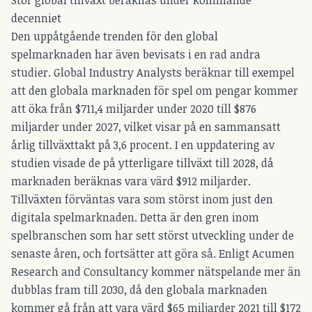
Stor global tillväxt beräknas under kommande
decenniet
Den uppåtgående trenden för den global
spelmarknaden har även bevisats i en rad andra
studier. Global Industry Analysts beräknar till exempel
att den globala marknaden för spel om pengar kommer
att öka från $711,4 miljarder under 2020 till $876
miljarder under 2027, vilket visar på en sammansatt
årlig tillväxttakt på 3,6 procent. I en uppdatering av
studien visade de på ytterligare tillväxt till 2028, då
marknaden beräknas vara värd $912 miljarder.
Tillväxten förväntas vara som störst inom just den
digitala spelmarknaden. Detta är den gren inom
spelbranschen som har sett störst utveckling under de
senaste åren, och fortsätter att göra så. Enligt Acumen
Research and Consultancy kommer nätspelande mer än
dubblas fram till 2030, då den globala marknaden
kommer gå från att vara värd $65 miljarder 2021 till $172