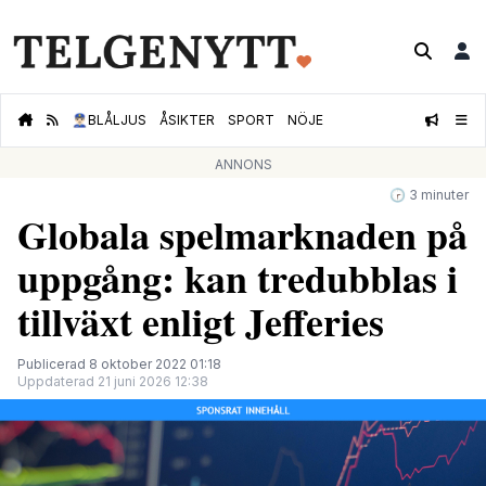
👮🏻‍♂️
BLÅLJUS
ÅSIKTER
SPORT
NÖJE
ANNONS
🕝 3 minuter
Globala spelmarknaden på
uppgång: kan tredubblas i
tillväxt enligt Jefferies
Publicerad 8 oktober 2022 01:18
Uppdaterad 21 juni 2026 12:38