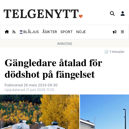
👮🏻‍♂️
BLÅLJUS
ÅSIKTER
SPORT
NÖJE
ANNONS
🕝 1 minuter
Gängledare åtalad för
dödshot på fängelset
Publicerad 26 mars 2024 09:30
Uppdaterad 21 juni 2026 11:20