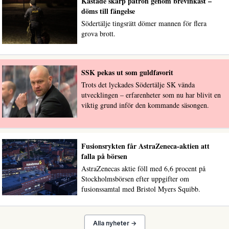
Kastade skarp patron genom brevinkast –
döms till fängelse
Södertälje tingsrätt dömer mannen för flera
grova brott.
SSK pekas ut som guldfavorit
Trots det lyckades Södertälje SK vända
utvecklingen – erfarenheter som nu har blivit en
viktig grund inför den kommande säsongen.
Fusionsrykten får AstraZeneca-aktien att
falla på börsen
AstraZenecas aktie föll med 6,6 procent på
Stockholmsbörsen efter uppgifter om
fusionssamtal med Bristol Myers Squibb.
Alla nyheter →