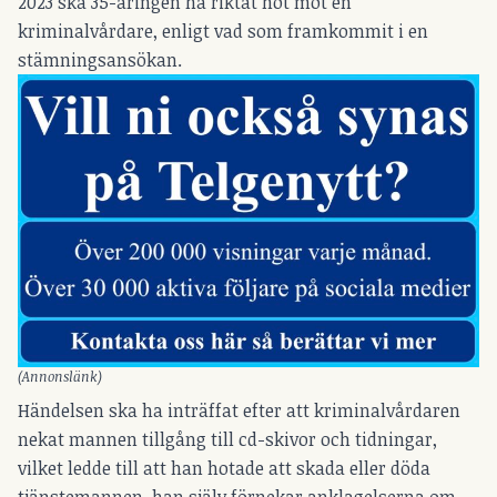
2023 ska 35-åringen ha riktat hot mot en
kriminalvårdare, enligt vad som framkommit i en
stämningsansökan.
(Annonslänk)
Händelsen ska ha inträffat efter att kriminalvårdaren
nekat mannen tillgång till cd-skivor och tidningar,
vilket ledde till att han hotade att skada eller döda
tjänstemannen, han själv förnekar anklagelserna om