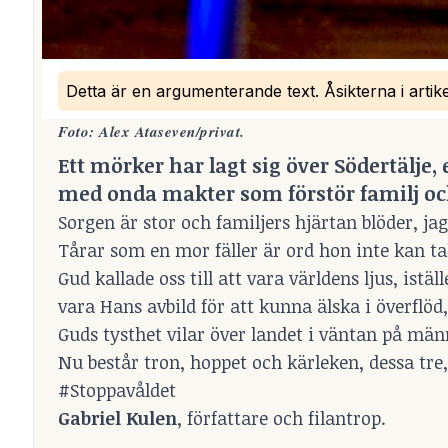
Detta är en argumenterande text. Åsikterna i artik
Foto: Alex Ataseven/privat.
Ett mörker har lagt sig över Södertälje,
med onda makter som förstör familj oc
Sorgen är stor och familjers hjärtan blöder, ja
Tårar som en mor fäller är ord hon inte kan t
Gud kallade oss till att vara världens ljus, istä
vara Hans avbild för att kunna älska i överflö
Guds tysthet vilar över landet i väntan på män
Nu består tron, hoppet och kärleken, dessa tre
#Stoppavåldet
Gabriel Kulen
, författare och filantrop.