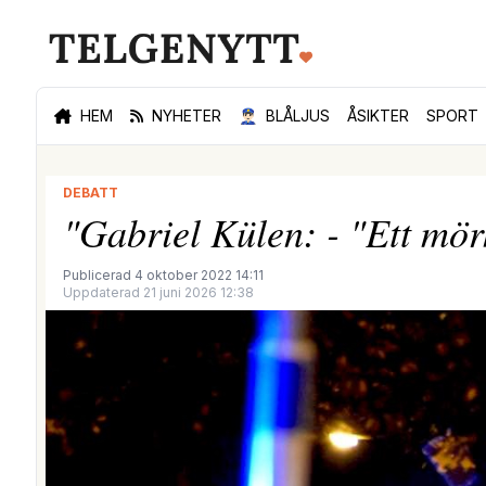
HEM
NYHETER
👮🏻‍♂️
BLÅLJUS
ÅSIKTER
SPORT
DEBATT
"Gabriel Külen: - "Ett mörk
Publicerad 4 oktober 2022 14:11
Uppdaterad 21 juni 2026 12:38