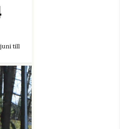
4
uni till