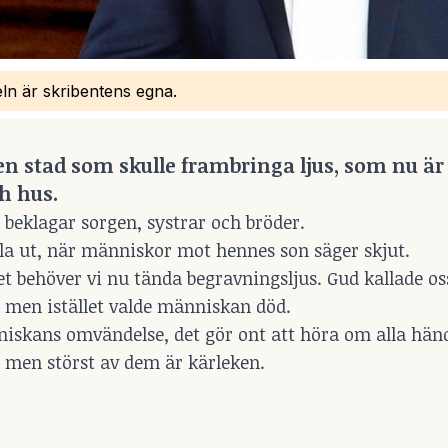
eln är skribentens egna.
 en stad som skulle frambringa ljus, som nu är
h hus.
g beklagar sorgen, systrar och bröder.
ala ut, när människor mot hennes son säger skjut.
llet behöver vi nu tända begravningsljus. Gud kallade oss
d, men istället valde människan död.
niskans omvändelse, det gör ont att höra om alla händ
, men störst av dem är kärleken.