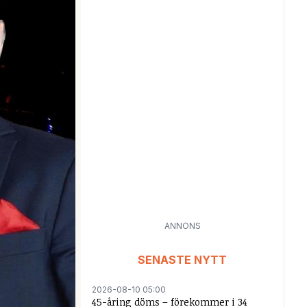
ANNONS
SENASTE NYTT
2026-08-10 05:00
45-åring döms – förekommer i 34