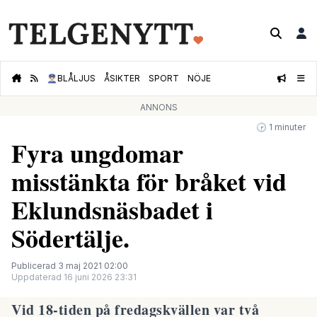
👮🏻‍♂️
BLÅLJUS
ÅSIKTER
SPORT
NÖJE
ANNONS
🕝 1 minuter
Fyra ungdomar
misstänkta för bråket vid
Eklundsnäsbadet i
Södertälje.
Publicerad 3 maj 2021 02:00
Uppdaterad 16 juni 2026 23:31
Vid 18-tiden på fredagskvällen var två