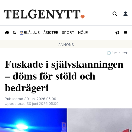
👮🏻‍♂️
BLÅLJUS
ÅSIKTER
SPORT
NÖJE
ANNONS
🕝 1 minuter
Fuskade i självskanningen
– döms för stöld och
bedrägeri
Publicerad 30 juni 2026 05:00
Uppdaterad 30 juni 2026 05:00