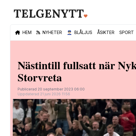
HEM
NYHETER
👮🏻‍♂️
BLÅLJUS
ÅSIKTER
SPORT
Nästintill fullsatt när 
Storvreta
Publicerad 20 september 2023 06:00
Uppdaterad 21 juni 2026 11:56