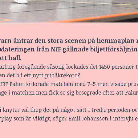
Nykvarn äntrar den stora scenen på hemmaplan
dateringen från NIF gällnade biljettförsäljni
tt hall.
berg föregående säsong lockades det 1450 personer til
det bli ett nytt publikrekord?
IBF Falun förlorade matchen med 7–5 men visade prov
nge i matchen men fick se sig besegrade efter att Falu
 knyter väl ihop det på något sätt i tredje perioden o
rplay som är viktigt, säger Emil Johansson i intervju e