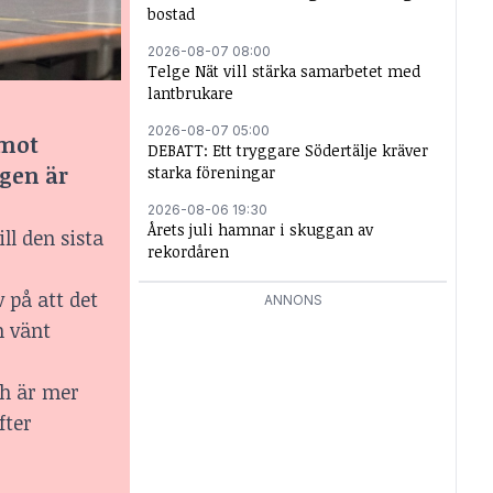
bostad
2026-08-07 08:00
Telge Nät vill stärka samarbetet med
lantbrukare
2026-08-07 05:00
 mot
DEBATT: Ett tryggare Södertälje kräver
ngen är
starka föreningar
2026-08-06 19:30
Årets juli hamnar i skuggan av
l den sista
rekordåren
 på att det
ANNONS
n vänt
ch är mer
fter