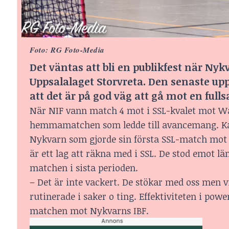
Foto: RG Foto-Media
Det väntas att bli en publikfest när 
Uppsalalaget Storvreta. Den senaste upp
att det är på god väg att gå mot en fullsa
När NIF vann match 4 mot i SSL-kvalet mot War
hemmamatchen som ledde till avancemang. Kan 
Nykvarn som gjorde sin första SSL-match mot 
är ett lag att räkna med i SSL. De stod emot lä
matchen i sista perioden.
– Det är inte vackert. De stökar med oss men vi
rutinerade i saker o ting. Effektiviteten i powe
matchen mot Nykvarns IBF.