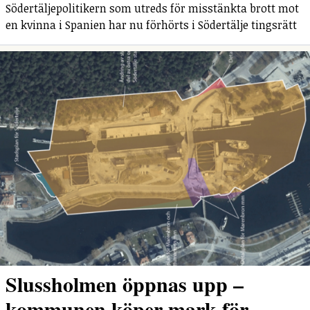
Södertäljepolitikern som utreds för misstänkta brott mot
en kvinna i Spanien har nu förhörts i Södertälje tingsrätt
Slussholmen öppnas upp –
kommunen köper mark för