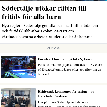
Södertälje utökar rätten till
fritids för alla barn
Nya regler i Södertälje ger alla barn rätt till fritidshem
och fritidsklubb efter skolan, oavsett om
vårdnadshavarna arbetar, studerar eller är hemma.
ANNONS
Försök att tända eld på bil i Nykvarn
Polis och räddningstjänst larmades till Nykvarn
på lördagseftermiddagen efter uppgifter om en
bilbrand
Kritiserade kommunen för rasism – nu
återvänder forskaren
Hur påverkas Södertälje av bilden som
förmedlas av staden utåt? Nu ska forskaren ge