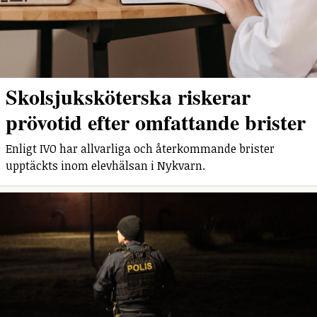
Skolsjuksköterska riskerar
prövotid efter omfattande brister
Enligt IVO har allvarliga och återkommande brister
upptäckts inom elevhälsan i Nykvarn.