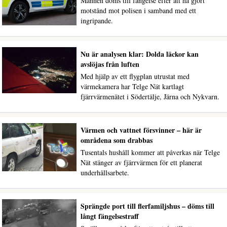
Mannen döms till fängelse efter att ha gjort
motstånd mot polisen i samband med ett
ingripande.
Nu är analysen klar: Dolda läckor kan
avslöjas från luften
Med hjälp av ett flygplan utrustat med
värmekamera har Telge Nät kartlagt
fjärrvärmenätet i Södertälje, Järna och Nykvarn.
Värmen och vattnet försvinner – här är
områdena som drabbas
Tusentals hushåll kommer att påverkas när Telge
Nät stänger av fjärrvärmen för ett planerat
underhållsarbete.
Sprängde port till flerfamiljshus – döms till
långt fängelsestraff