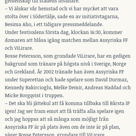
gemenskap till stadens invånare.
– Vi älskar vår hemstad och vi har mycket att vara
stolta över i Södertälje, sade en av initiativtagarna,
Besima Aho, i ett tidigare pressmeddelande.
Under festivalens första dag, klockan 16:30, kommer
domaren att blåsa igång matchen mellan Assyriska FF
och ViLirare.
Bosse Petersson, som grundade ViLirare, har en gedigen
bakgrund som tränare på högsta nivå i Sverige, Norge
och Grekland. År 2002 tränade han även Assyriska FF
under Superettan och hade spelare som David Durmaz,
Kennedy Bakircioglu, Melke Demir, Andreas Haddad och
Micke Borgqvist i truppen.
– Det ska bli jättekul att få komma tillbaka till Bårsta IP
igen! Jag ser fram emot att få träffa alla spelare igen
och jag hoppas att så många som möjligt från
Assyriska FF är på plats även om de inte är på plan,
säger Bosse Petersson, grundare till ViLirare.