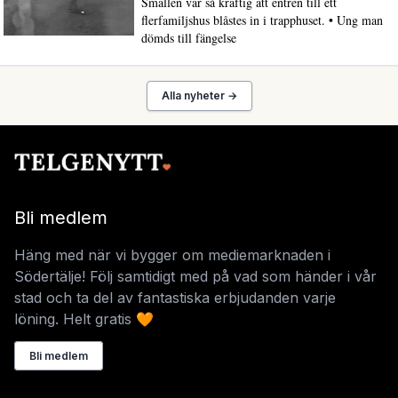
Smällen var så kraftig att entrén till ett
flerfamiljshus blåstes in i trapphuset. • Ung man
dömds till fängelse
Alla nyheter →
Bli medlem
Häng med när vi bygger om mediemarknaden i
Södertälje! Följ samtidigt med på vad som händer i vår
stad och ta del av fantastiska erbjudanden varje
löning. Helt gratis 🧡
Bli medlem