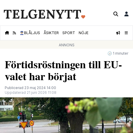
👮🏻‍♂️
BLÅLJUS
ÅSIKTER
SPORT
NÖJE
ANNONS
🕝 1 minuter
Förtidsröstningen till EU-
valet har börjat
Publicerad 23 maj 2024 14:00
Uppdaterad 21 juni 2026 11:08