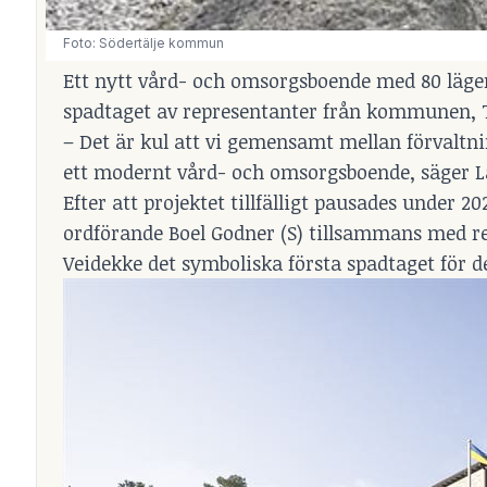
Foto: Södertälje kommun
Ett nytt vård- och omsorgsboende med 80 lägen
spadtaget av representanter från kommunen, T
– Det är kul att vi gemensamt mellan förvaltn
ett modernt vård- och omsorgsboende, säger La
Efter att projektet tillfälligt pausades under 
ordförande Boel Godner (S) tillsammans med r
Veidekke det symboliska första spadtaget för d