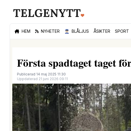
HEM
NYHETER
👮🏻‍♂️
BLÅLJUS
ÅSIKTER
SPORT
Första spadtaget taget fö
Publicerad 14 maj 2025 11:30
Uppdaterad 21 juni 2026 09:11