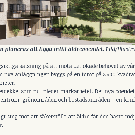
planeras att ligga intill äldreboendet. 
Bild/Illustra
siktiga satsning på att möta det ökade behovet av vå
en nya anläggningen byggs på en tomt på 8 400 kvadra
tmeter.
Veidekke, som nu inleder markarbetet. Det nya boendet
na centrum, grönområden och bostadsområden – en kom
gt steg mot att säkerställa att äldre får den bästa möj
r.