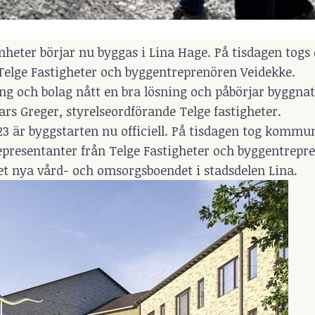
heter börjar nu byggas i Lina Hage. På tisdagen togs 
elge Fastigheter och byggentreprenören Veidekke.
ing och bolag nått en bra lösning och påbörjar byggna
rs Greger, styrelseordförande Telge fastigheter.
2023 är byggstarten nu officiell. På tisdagen tog kommu
epresentanter från Telge Fastigheter och byggentrepr
et nya vård- och omsorgsboendet i stadsdelen Lina.