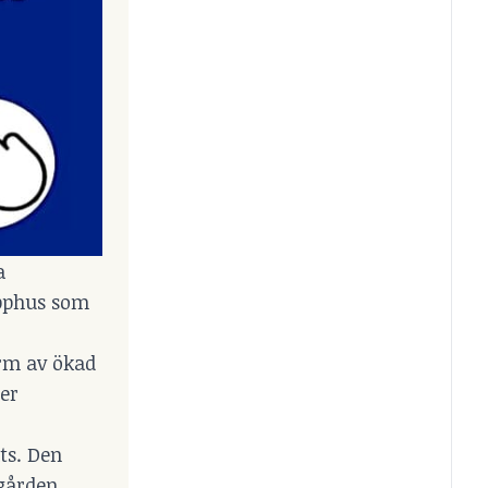
a
pphus som
rm av ökad
ger
ts. Den
rgården