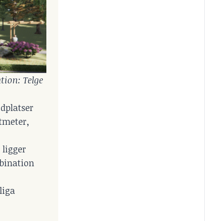
tion: Telge 
rdplatser
tmeter,
 ligger
bination
liga