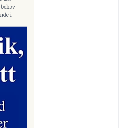
a behov
nde i