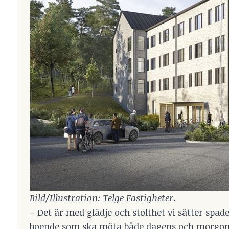
Bild/Illustration: Telge Fastigheter.
– Det är med glädje och stolthet vi sätter spad
boende som ska möta både dagens och morgond