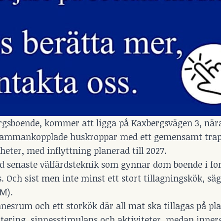
rgsboende, kommer att ligga på Kaxbergsvägen 3, när
e sammankopplade huskroppar med ett gemensamt tra
nheter, med inflyttning planerad till 2027.
d senaste välfärdsteknik som gynnar dom boende i fo
 Och sist men inte minst ett stort tillagningskök, sä
M).
rum och ett storkök där all mat ska tillagas på pla
litering, sinnesstimulans och aktiviteter, medan inne