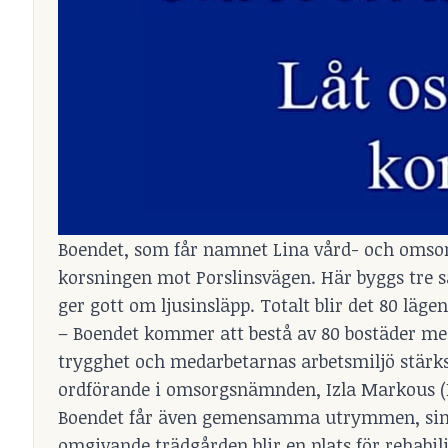
Boendet, som får namnet Lina vård- och omso
korsningen mot Porslinsvägen. Här byggs tr
ger gott om ljusinsläpp. Totalt blir det 80 läge
– Boendet kommer att bestå av 80 bostäder me
trygghet och medarbetarnas arbetsmiljö stärks.
ordförande i omsorgsnämnden, Izla Markous (
Boendet får även gemensamma utrymmen, sinnes
omgivande trädgården blir en plats för rehabi