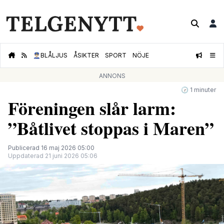
👮🏻‍♂️
BLÅLJUS
ÅSIKTER
SPORT
NÖJE
ANNONS
🕝 1 minuter
Föreningen slår larm:
”Båtlivet stoppas i Maren”
Publicerad 16 maj 2026 05:00
Uppdaterad 21 juni 2026 05:06