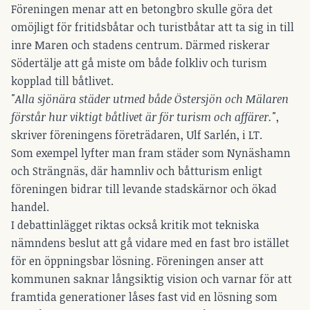
Föreningen menar att en betongbro skulle göra det
omöjligt för fritidsbåtar och turistbåtar att ta sig in till
inre Maren och stadens centrum. Därmed riskerar
Södertälje att gå miste om både folkliv och turism
kopplad till båtlivet.
"Alla sjönära städer utmed både Östersjön och Mälaren
förstår hur viktigt båtlivet är för turism och affärer."
,
skriver föreningens företrädaren, Ulf Sarlén, i LT.
Som exempel lyfter man fram städer som Nynäshamn
och Strängnäs, där hamnliv och båtturism enligt
föreningen bidrar till levande stadskärnor och ökad
handel.
I debattinlägget riktas också kritik mot tekniska
nämndens beslut att gå vidare med en fast bro istället
för en öppningsbar lösning. Föreningen anser att
kommunen saknar långsiktig vision och varnar för att
framtida generationer låses fast vid en lösning som