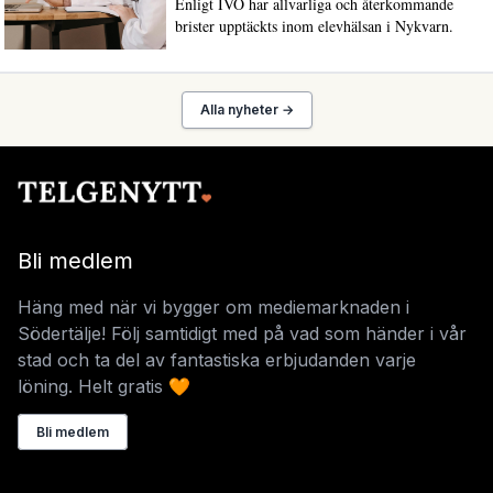
Enligt IVO har allvarliga och återkommande
brister upptäckts inom elevhälsan i Nykvarn.
Alla nyheter →
Bli medlem
Häng med när vi bygger om mediemarknaden i
Södertälje! Följ samtidigt med på vad som händer i vår
stad och ta del av fantastiska erbjudanden varje
löning. Helt gratis 🧡
Bli medlem