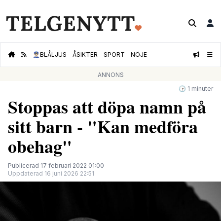
👮🏻‍♂️
BLÅLJUS
ÅSIKTER
SPORT
NÖJE
ANNONS
🕝 1 minuter
Stoppas att döpa namn på
sitt barn - "Kan medföra
obehag"
Publicerad 17 februari 2022 01:00
Uppdaterad 16 juni 2026 22:51