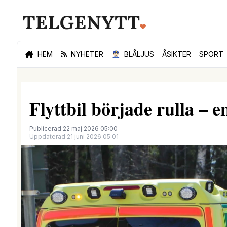
HEM
NYHETER
👮🏻‍♂️
BLÅLJUS
ÅSIKTER
SPORT
Flyttbil började rulla – 
Publicerad 22 maj 2026 05:00
Uppdaterad 21 juni 2026 05:01