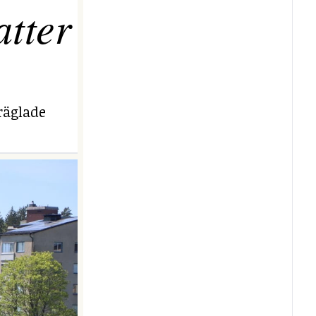
tter
räglade