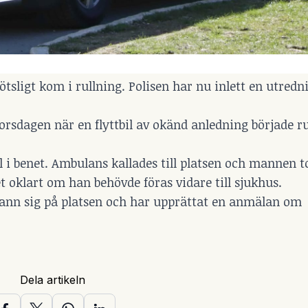
plötsligt kom i rullning. Polisen har nu inlett en utred
orsdagen när en flyttbil av okänd anledning började ru
 i benet. Ambulans kallades till platsen och mannen 
t oklart om han behövde föras vidare till sjukhus.
fann sig på platsen och har upprättat en anmälan om
Dela artikeln