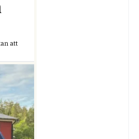
n
an att