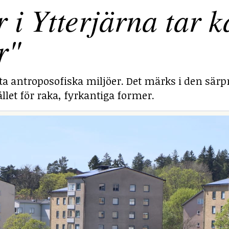
 Ytterjärna tar ka
r"
sta antroposofiska miljöer. Det märks i den särp
llet för raka, fyrkantiga former.