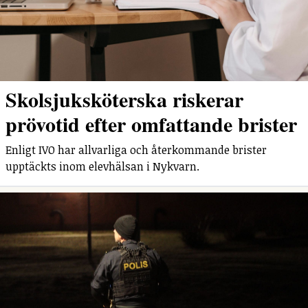
Skolsjuksköterska riskerar
prövotid efter omfattande brister
Enligt IVO har allvarliga och återkommande brister
upptäckts inom elevhälsan i Nykvarn.