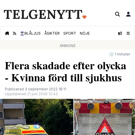
👮🏻‍♂️
BLÅLJUS
ÅSIKTER
SPORT
NÖJE
ANNONS
🕝 1 minuter
Flera skadade efter olycka
- Kvinna förd till sjukhus
Publicerad 3 september 2022 18:11
Uppdaterad 21 juni 2026 12:43