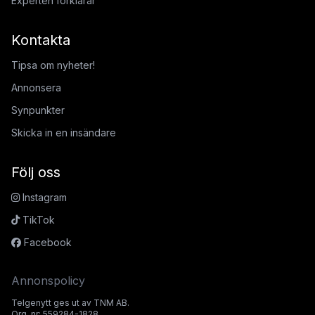
Experten förklarar
Kontakta
Tipsa om nyheter!
Annonsera
Synpunkter
Skicka in en insändare
Följ oss
Instagram
TikTok
Facebook
Annonspolicy
Telgenytt ges ut av TNM AB.
Org. nr: 559284-1828