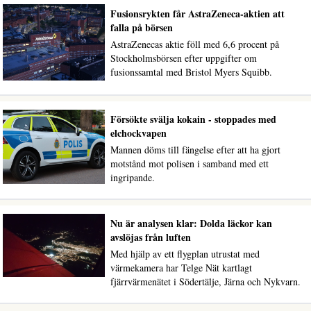
Fusionsrykten får AstraZeneca-aktien att
falla på börsen
AstraZenecas aktie föll med 6,6 procent på
Stockholmsbörsen efter uppgifter om
fusionssamtal med Bristol Myers Squibb.
Försökte svälja kokain - stoppades med
elchockvapen
Mannen döms till fängelse efter att ha gjort
motstånd mot polisen i samband med ett
ingripande.
Nu är analysen klar: Dolda läckor kan
avslöjas från luften
Med hjälp av ett flygplan utrustat med
värmekamera har Telge Nät kartlagt
fjärrvärmenätet i Södertälje, Järna och Nykvarn.