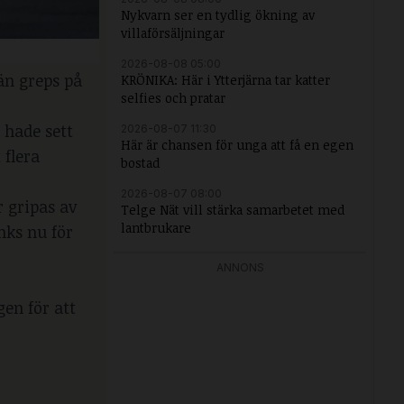
Nykvarn ser en tydlig ökning av
villaförsäljningar
2026-08-08 05:00
män greps på
KRÖNIKA: Här i Ytterjärna tar katter
selfies och pratar
 hade sett
2026-08-07 11:30
Här är chansen för unga att få en egen
 flera
bostad
2026-08-07 08:00
 gripas av
Telge Nät vill stärka samarbetet med
lantbrukare
nks nu för
ANNONS
gen för att