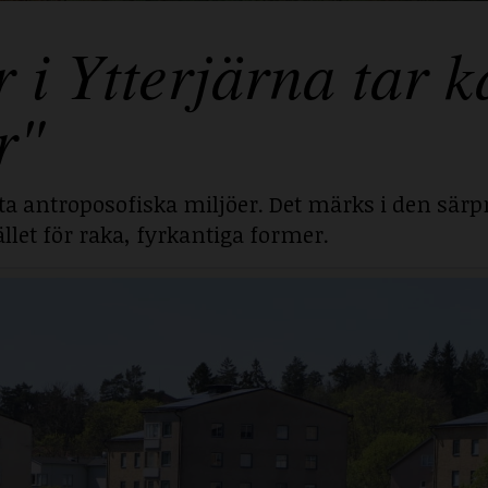
 Ytterjärna tar ka
r"
sta antroposofiska miljöer. Det märks i den särp
llet för raka, fyrkantiga former.