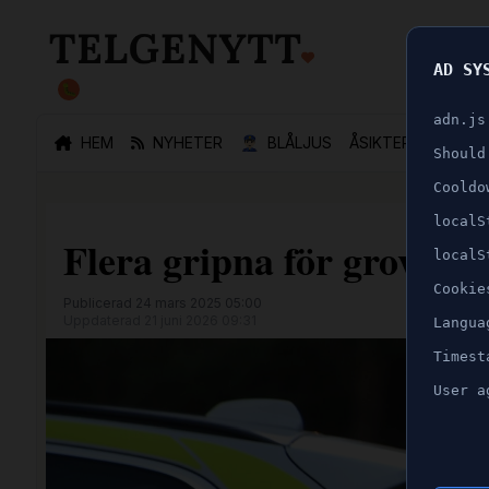
AD SY
🐛
adn.js
HEM
NYHETER
👮🏻‍♂️
BLÅLJUS
ÅSIKTER
SPORT
Should
Cooldo
localS
Flera gripna för grovt häl
localS
Cookie
Publicerad 24 mars 2025 05:00
Uppdaterad 21 juni 2026 09:31
Langua
Timest
User a