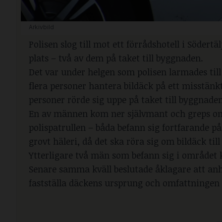
Arkivbild
Polisen slog till mot ett förrådshotell i Söder
plats – två av dem på taket till byggnaden.
Det var under helgen som polisen larmades till 
flera personer hantera bildäck på ett misstänkt 
personer rörde sig uppe på taket till byggnaden
En av männen kom ner självmant och greps omed
polispatrullen – båda befann sig fortfarande p
grovt häleri, då det ska röra sig om bildäck til
Ytterligare två män som befann sig i området 
Senare samma kväll beslutade åklagare att anhå
fastställa däckens ursprung och omfattningen 