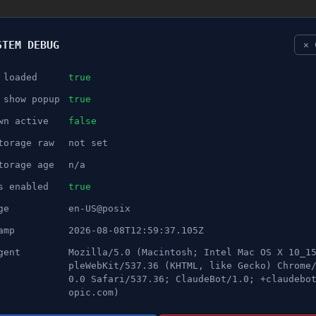
STEM DEBUG
✕ 
 loaded
true
NÖJE
 show popup
true
wn active
false
ANNONS
torage raw
not set
eri – greps på taket till bygg
torage age
n/a
s enabled
true
ge
en-US@posix
amp
2026-08-08T12:59:37.105Z
gent
Mozilla/5.0 (Macintosh; Intel Mac OS X 10_1
pleWebKit/537.36 (KHTML, like Gecko) Chrome
0.0 Safari/537.36; ClaudeBot/1.0; +claudebo
opic.com)