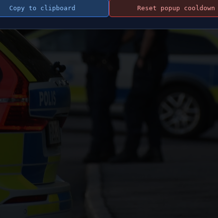
Copy to clipboard
Reset popup cooldown