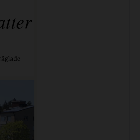
tter
räglade