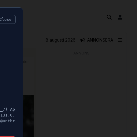
Close
8 augusti 2026
ANNONSERA
ANNONS
🕝 1 minuter
nad
5_7) Ap
/131.0.
t@anthr