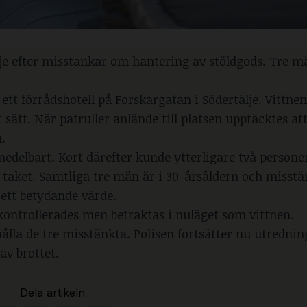
tälje efter misstankar om hantering av stöldgods. Tre 
ett förrådshotell på Forskargatan i Södertälje. Vittnen
sätt. När patruller anlände till platsen upptäcktes att
.
elbart. Kort därefter kunde ytterligare två personer
å taket. Samtliga tre män är i 30-årsåldern och misstä
l ett betydande värde.
kontrollerades men betraktas i nuläget som vittnen.
lla de tre misstänkta. Polisen fortsätter nu utrednin
av brottet.
Dela artikeln