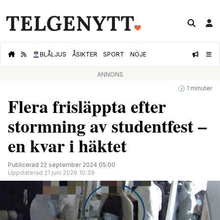
👮🏻‍♂️
BLÅLJUS
ÅSIKTER
SPORT
NÖJE
ANNONS
🕝 1 minuter
Flera frisläppta efter
stormning av studentfest –
en kvar i häktet
Publicerad 22 september 2024 05:00
Uppdaterad 21 juni 2026 10:39