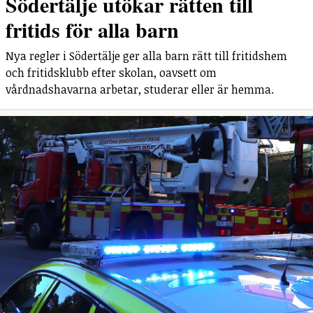
Södertälje utökar rätten till
fritids för alla barn
Nya regler i Södertälje ger alla barn rätt till fritidshem
och fritidsklubb efter skolan, oavsett om
vårdnadshavarna arbetar, studerar eller är hemma.