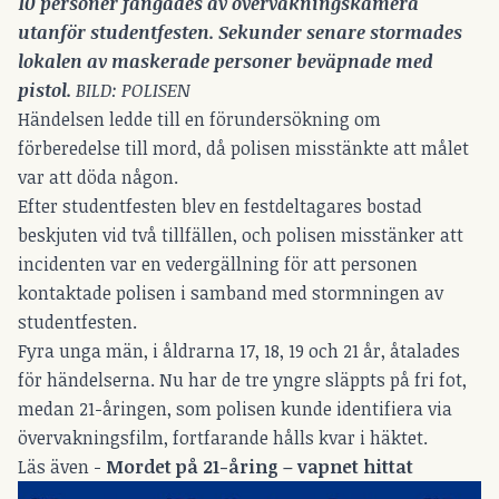
10 personer fångades av övervakningskamera 
utanför studentfesten. Sekunder senare stormades 
lokalen av maskerade personer beväpnade med 
pistol.
 BILD: POLISEN
Händelsen ledde till en förundersökning om
förberedelse till mord, då polisen misstänkte att målet
var att döda någon.
Efter studentfesten blev en festdeltagares bostad
beskjuten vid två tillfällen, och polisen misstänker att
incidenten var en vedergällning för att personen
kontaktade polisen i samband med stormningen av
studentfesten.
Fyra unga män, i åldrarna 17, 18, 19 och 21 år, åtalades
för händelserna. Nu har de tre yngre släppts på fri fot,
medan 21-åringen, som polisen kunde identifiera via
övervakningsfilm, fortfarande hålls kvar i häktet.
Läs även -
Mordet på 21-åring – vapnet hittat