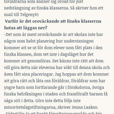
föräldrarna som känner sig oroad för just
nedstängning av finska klasserna. Så skriver hon ett
mail till Telgenytt:
Varför är det oroväckande att finska klasserna
hotas att läggas ner?
-Det som är mest oroväckande är att skolan inte har
någon som helst planering hur undervisningen
kommer att se ut för dom elever som fått plats i den
finska klassen, dom vet inte i dagsläget hur det
kommer att genomföras. Det känns inte rätt att dom
vill göra detta när eleverna har sökt till denna skola och
även fått sina placeringar. Jag hoppas att dom kommer
att göra rätt och låta oss föräldrar, föräldrar som har
yngre barn som fortfarande går i förskolorna, övriga
finska befolkningen i staden och framförallt barnen få
säga sitt i detta. Görs inte detta följs inte
minoritetslagstiftningarna, skriver Jenna Laakso.
-Södertälje är ett finskt förvaltningsområde och bör