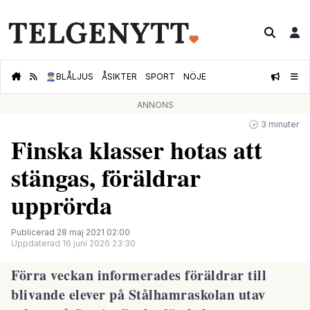
👮🏻‍♂️
BLÅLJUS
ÅSIKTER
SPORT
NÖJE
ANNONS
🕝 3 minuter
Finska klasser hotas att
stängas, föräldrar
upprörda
Publicerad 28 maj 2021 02:00
Uppdaterad 16 juni 2026 23:30
Förra veckan informerades föräldrar till
blivande elever på Stålhamraskolan utav