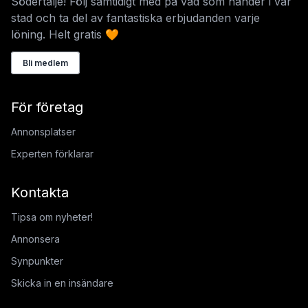
Södertälje! Följ samtidigt med på vad som händer i vår
stad och ta del av fantastiska erbjudanden varje
löning. Helt gratis 🧡
Bli medlem
För företag
Annonsplatser
Experten förklarar
Kontakta
Tipsa om nyheter!
Annonsera
Synpunkter
Skicka in en insändare