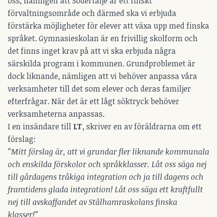
oss, nämligen att Södertälje är ett finskt
förvaltningsområde och därmed ska vi erbjuda
förstärka möjligheter för elever att växa upp med finska
språket. Gymnasieskolan är en frivillig skolform och
det finns inget krav på att vi ska erbjuda några
särskilda program i kommunen. Grundproblemet är
dock liknande, nämligen att vi behöver anpassa våra
verksamheter till det som elever och deras familjer
efterfrågar. När det är ett lågt söktryck behöver
verksamheterna anpassas.
I en insändare till
LT
,
skriver en av föräldrarna om ett
förslag:
”Mitt förslag är, att vi grundar fler liknande kommunala
och enskilda förskolor och språkklasser. Låt oss säga nej
till gårdagens tråkiga integration och ja till dagens och
framtidens glada integration! Låt oss säga ett kraftfullt
nej till avskaffandet av Stålhamraskolans finska
klasser!”