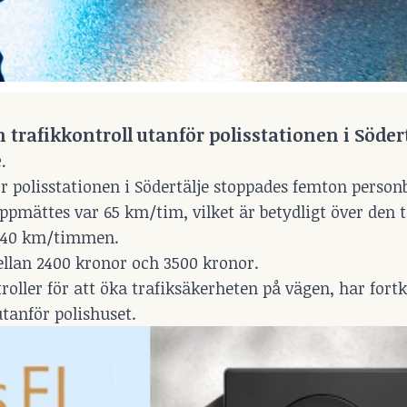
rafikkontroll utanför polisstationen i Södert
e
.
r polisstationen i Södertälje stoppades femton personb
pmättes var 65 km/tim, vilket är betydligt över den t
r 40 km/timmen.
llan 2400 kronor och 3500 kronor.
troller för att öka trafiksäkerheten på vägen, har fort
tanför polishuset.