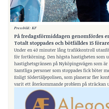
Pressbild: KF
På fredagsförmiddagen genomfördes en t
Totalt stoppades och bötfälldes 15 förar
Under en 40 minuter lång trafikkontroll utanfö
för fortkörning. Den högsta hastigheten som up
hastighetsgränsen på Nyköpingsvägen som ä
Samtliga personer som stoppades fick böter me
Enligt Södertäljepolisen, som planerar fler kon
varit ett återkommande problem på sträckan u