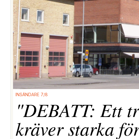
INSÄNDARE 7/8
"DEBATT: Ett tr
kräver starka fö