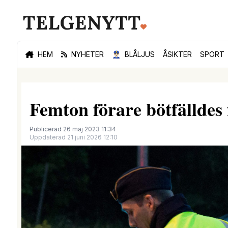
HEM
NYHETER
👮🏻‍♂️
BLÅLJUS
ÅSIKTER
SPORT
Femton förare bötfälldes 
Publicerad 26 maj 2023 11:34
Uppdaterad 21 juni 2026 12:10