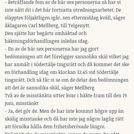
- Beträffande fem av de här sex personerna så har vi
inte nått dit i det här fortsatta utredningsarbetet. De
släpptes följaktligen igår, sen eftermiddag kväll, säger
åklagaren Carl Mellberg, till Telgenytt.
Den sjätte har begärts omhäktad och
häktningsförhandlingen inledas idag.
- En av de här sex personerna har jag gjort
bedömningen att det föreligger sannolika skäl vilket jag
har anmält i Södertälje tingsrätt och då kommer det ske
en förhandling idag om klockan 12.45 vid Södertälje
tingsrätt. Och så får vi se om de delar den bedömningen
att det är sannolika skäl, säger Mellberg
Två av de misstänkta sitter kvar i häkte fram till den 19
juni, misstänkt
- Ja, det gör de. Men de har inte kommit högre upp än
skälig misstanke och då har inte jag någon laglig rätt
att försöka hålla dem frihetsberövade längre.