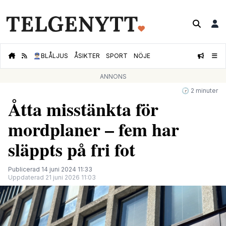
👮🏻‍♂️
BLÅLJUS
ÅSIKTER
SPORT
NÖJE
ANNONS
🕝 2 minuter
Åtta misstänkta för
mordplaner – fem har
släppts på fri fot
Publicerad 14 juni 2024 11:33
Uppdaterad 21 juni 2026 11:03