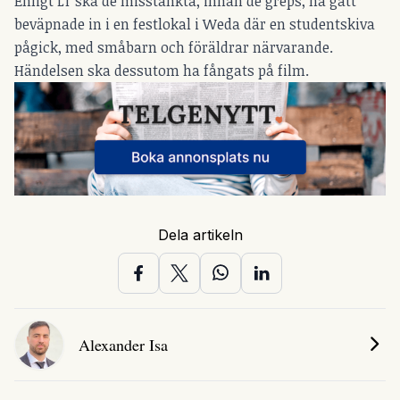
Enligt LT ska de misstänkta, innan de greps, ha gått
beväpnade in i en festlokal i Weda där en studentskiva
pågick, med småbarn och föräldrar närvarande.
Händelsen ska dessutom ha fångats på film.
Dela artikeln
Alexander Isa