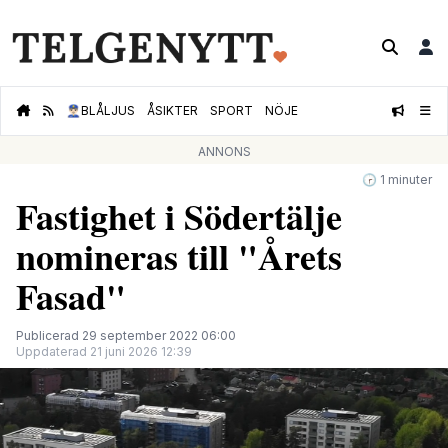
👮🏻‍♂️
BLÅLJUS
ÅSIKTER
SPORT
NÖJE
ANNONS
🕝 1 minuter
Fastighet i Södertälje
nomineras till "Årets
Fasad"
Publicerad 29 september 2022 06:00
Uppdaterad 21 juni 2026 12:39