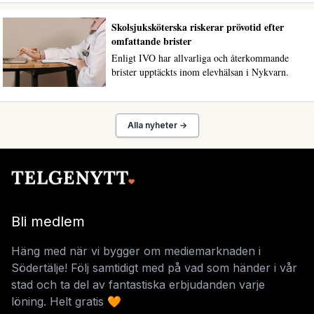
Skolsjuksköterska riskerar prövotid efter
omfattande brister
Enligt IVO har allvarliga och återkommande
brister upptäckts inom elevhälsan i Nykvarn.
Alla nyheter →
Bli medlem
Häng med när vi bygger om mediemarknaden i
Södertälje! Följ samtidigt med på vad som händer i vår
stad och ta del av fantastiska erbjudanden varje
löning. Helt gratis 🧡