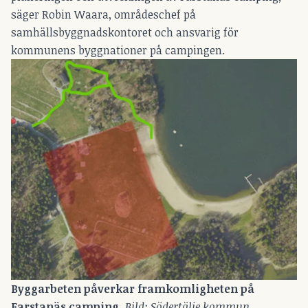
säger Robin Waara, områdeschef på
samhällsbyggnadskontoret och ansvarig för
kommunens byggnationer på campingen.
Byggarbeten påverkar framkomligheten på 
Farstanäs camping.
 Bild: Södertälje kommun