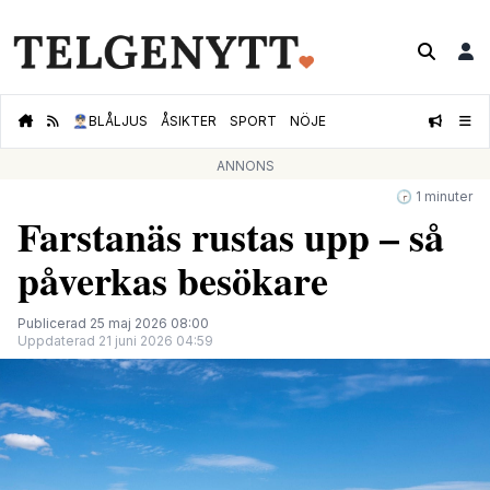
👮🏻‍♂️
BLÅLJUS
ÅSIKTER
SPORT
NÖJE
ANNONS
🕝 1 minuter
Farstanäs rustas upp – så
påverkas besökare
Publicerad 25 maj 2026 08:00
Uppdaterad 21 juni 2026 04:59