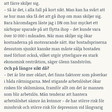
att färre skiljer sig.
– Så är det, i alla fall på kort sikt. Man kan ha svårt att
se hur man ska få det att gå ihop om man skiljer sig.
Bara häromdagen läste jag i DN om hur mycket ett
särbopar sparade på att flytta ihop – det kunde vara
över 10 000 i månaden. När man skiljer sig ökar
kostnaderna på motsvarande sätt. Har bostadspriserna
dessutom sjunkit kanske man måste sälja bostaden
med förlust också, vilket utgör ytterligare en stark
ekonomisk restriktion, säger Glenn Sandström.
Och på längre sikt då?
– Det är lite mer oklart, det finns faktorer som påverkar
i båda riktningarna. Med stigande arbetslöshet ökar
risken för skilsmässa, framför allt om det är mannen
som blir arbetslös. Män tenderar att hantera
arbetslöshet sämre än kvinnor – de har större risk för
missbruk och större risk för depression vid långvarig