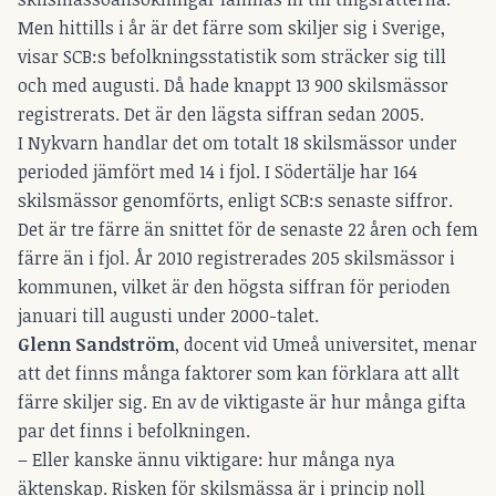
Men hittills i år är det färre som skiljer sig i Sverige,
visar SCB:s befolkningsstatistik som sträcker sig till
och med augusti. Då hade knappt 13 900 skilsmässor
registrerats. Det är den lägsta siffran sedan 2005.
I Nykvarn handlar det om totalt 18 skilsmässor under
perioded jämfört med 14 i fjol. I Södertälje har 164
skilsmässor genomförts, enligt SCB:s senaste siffror.
Det är tre färre än snittet för de senaste 22 åren och fem
färre än i fjol. År 2010 registrerades 205 skilsmässor i
kommunen, vilket är den högsta siffran för perioden
januari till augusti under 2000-talet.
Glenn Sandström
, docent vid Umeå universitet, menar
att det finns många faktorer som kan förklara att allt
färre skiljer sig. En av de viktigaste är hur många gifta
par det finns i befolkningen.
– Eller kanske ännu viktigare: hur många nya
äktenskap. Risken för skilsmässa är i princip noll