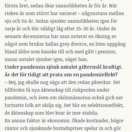
första året, sedan ökar sannolikheten år för år. När
risken är som störst har varierat – någonstans mellan
sju och tio år. Sedan sjunker sannolikheten igen för
varje år och blir väldigt låg efter 25–30 år. Under de
senaste decennierna har man noterat en ökning av
något som brukar kallas grey divorce, en liten uppgång
bland äldre som kanske till och med gått i pension,
innan antalet sjunker igen, säger han.
Under pandemin sjönk antalet giftermål kraftigt.
Är det för tidigt att prata om en pandemieffekt?
– Nej, jag skulle nog säga att den redan påverkar. Det
tillfördes få nya äktenskap till riskpoolen under
pandemin, och även om skilsmässorna också gick ner
fortsatte folk att skilja sig. Det blir en selektionseffekt,
de äktenskap som blev kvar är mer stabila.
En annan faktor är ekonomin. Ökade kostnader, högre
räntor och sjunkande bostadspriser spelar in och gör