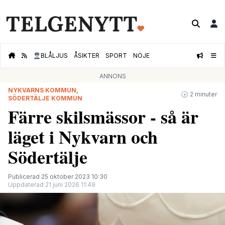
👮🏻‍♂️
BLÅLJUS
ÅSIKTER
SPORT
NÖJE
ANNONS
NYKVARNS KOMMUN,
🕝 2 minuter
SÖDERTÄLJE KOMMUN
Färre skilsmässor - så är
läget i Nykvarn och
Södertälje
Publicerad 25 oktober 2023 10:30
Uppdaterad 21 juni 2026 11:49