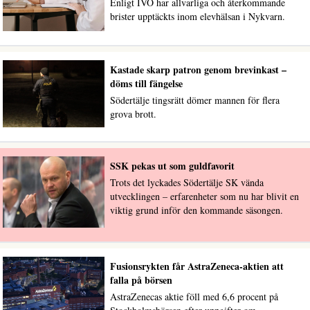
Enligt IVO har allvarliga och återkommande
brister upptäckts inom elevhälsan i Nykvarn.
Kastade skarp patron genom brevinkast –
döms till fängelse
Södertälje tingsrätt dömer mannen för flera
grova brott.
SSK pekas ut som guldfavorit
Trots det lyckades Södertälje SK vända
utvecklingen – erfarenheter som nu har blivit en
viktig grund inför den kommande säsongen.
Fusionsrykten får AstraZeneca-aktien att
falla på börsen
AstraZenecas aktie föll med 6,6 procent på