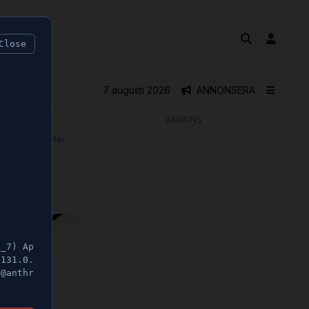
Close
7 augusti 2026
ANNONSERA
ANNONS
🕝 1 minuter
5_7) Ap
/131.0.
t@anthr