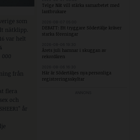
Telge Nät vill stärka samarbetet med
lantbrukare
Sverige som
2026-08-07 05:00
DEBATT: Ett tryggare Södertälje kräver
t nätklipp.
starka föreningar
16 var helt
2026-08-06 19:30
4
Årets juli hamnar i skuggan av
1 000
rekordåren
2026-08-06 16:30
Här är Södertäljes nya personliga
ning från
registreringsskyltar
t flera
ANNONS
 sex och
“SHEER1” år
lje