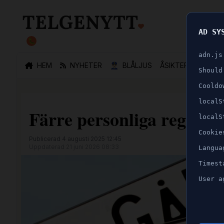
AD SY
🐛
adn.js
HEM
NYHETER
👮🏻‍♂️
BLÅLJUS
ÅSIKTER
SPORT
Should
Cooldo
localS
Färre personliga registre
localS
Cookie
Publicerad 4 augusti 2025 12:45
Uppdaterad 21 juni 2026 08:33
Langua
Timest
User a