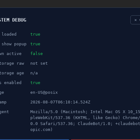
STEM DEBUG
✕ 
 loaded
true
NÖJE
 show popup
true
wn active
false
ANNONS
torage raw
not set
ringsskyltar i Södertälje
torage age
n/a
s enabled
true
ge
en-US@posix
amp
2026-08-07T06:10:14.524Z
gent
Mozilla/5.0 (Macintosh; Intel Mac OS X 10_1
pleWebKit/537.36 (KHTML, like Gecko) Chrome
0.0 Safari/537.36; ClaudeBot/1.0; +claudebo
opic.com)