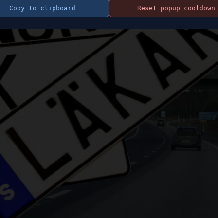
Copy to clipboard
Reset popup cooldown