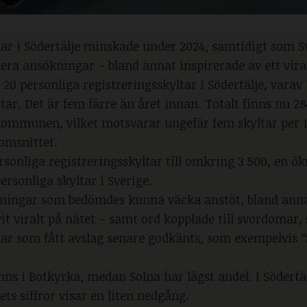
tar i Södertälje minskade under 2024, samtidigt som 
lera ansökningar – bland annat inspirerade av ett viral
0 personliga registreringsskyltar i Södertälje, varav 
tar. Det är fem färre än året innan. Totalt finns nu 28
i kommunen, vilket motsvarar ungefär fem skyltar per 
nomsnittet.
sonliga registreringsskyltar till omkring 3 500, en ök
ersonliga skyltar i Sverige.
ökningar som bedömdes kunna väcka anstöt, bland anna
t viralt på nätet – samt ord kopplade till svordomar,
yltar som fått avslag senare godkänts, som exempelvis 
inns i Botkyrka, medan Solna har lägst andel. I Södertä
ets siffror visar en liten nedgång.