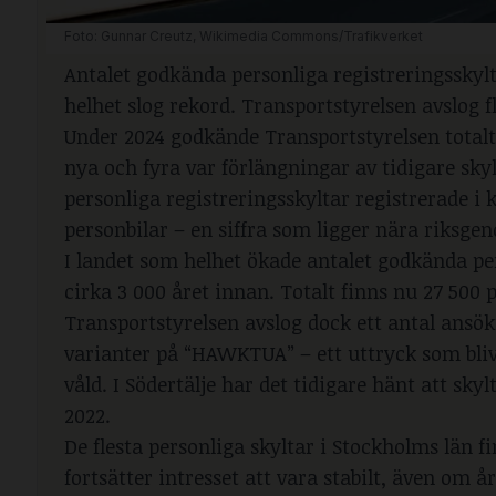
Foto: 
Gunnar Creutz, Wikimedia Commons/Trafikverket
Antalet godkända personliga registreringsskyl
helhet slog rekord. Transportstyrelsen avslog f
Under 2024 godkände Transportstyrelsen totalt 2
nya och fyra var förlängningar av tidigare skyl
personliga registreringsskyltar registrerade 
personbilar – en siffra som ligger nära riksge
I landet som helhet ökade antalet godkända per
cirka 3 000 året innan. Totalt finns nu 27 500 p
Transportstyrelsen avslog dock ett antal ans
varianter på “HAWKTUA” – ett uttryck som blivi
våld. I Södertälje har det tidigare hänt att sk
2022.
De flesta personliga skyltar i Stockholms län f
fortsätter intresset att vara stabilt, även om år