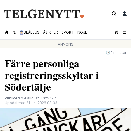
👮🏻‍♂️
BLÅLJUS
ÅSIKTER
SPORT
NÖJE
ANNONS
🕝 1 minuter
Färre personliga
registreringsskyltar i
Södertälje
Publicerad 4 augusti 2025 12:45
Uppdaterad 21 juni 2026 08:33