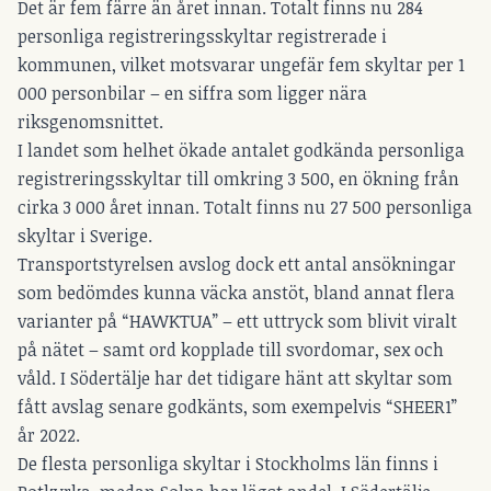
Det är fem färre än året innan. Totalt finns nu 284
personliga registreringsskyltar registrerade i
kommunen, vilket motsvarar ungefär fem skyltar per 1
000 personbilar – en siffra som ligger nära
riksgenomsnittet.
I landet som helhet ökade antalet godkända personliga
registreringsskyltar till omkring 3 500, en ökning från
cirka 3 000 året innan. Totalt finns nu 27 500 personliga
skyltar i Sverige.
Transportstyrelsen avslog dock ett antal ansökningar
som bedömdes kunna väcka anstöt, bland annat flera
varianter på “HAWKTUA” – ett uttryck som blivit viralt
på nätet – samt ord kopplade till svordomar, sex och
våld. I Södertälje har det tidigare hänt att skyltar som
fått avslag senare godkänts, som exempelvis “SHEER1”
år 2022.
De flesta personliga skyltar i Stockholms län finns i