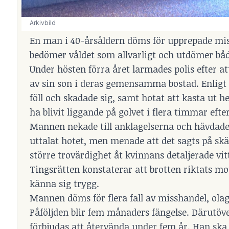
Arkivbild
En man i 40-årsåldern döms för upprepade mi
bedömer våldet som allvarligt och utdömer både
Under hösten förra året larmades polis efter at
av sin son i deras gemensamma bostad. Enligt å
föll och skadade sig, samt hotat att kasta ut he
ha blivit liggande på golvet i flera timmar efter
Mannen nekade till anklagelserna och hävdad
uttalat hotet, men menade att det sagts på sk
större trovärdighet åt kvinnans detaljerade vi
Tingsrätten konstaterar att brotten riktats mo
känna sig trygg.
Mannen döms för flera fall av misshandel, ola
Påföljden blir fem månaders fängelse. Därutöv
förbjudas att återvända under fem år. Han ska