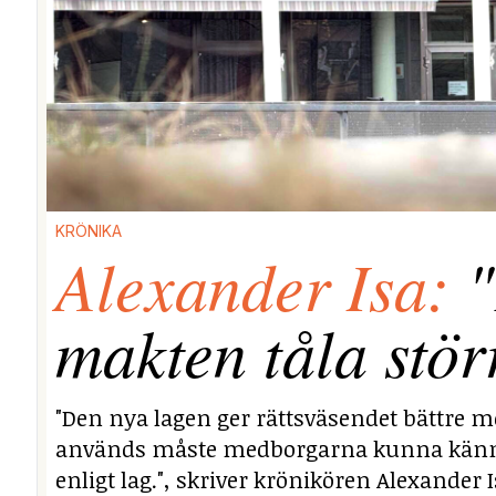
KRÖNIKA
Alexander Isa:
"
makten tåla stör
"Den nya lagen ger rättsväsendet bättre mö
används måste medborgarna kunna känna si
enligt lag.", skriver krönikören Alexander I