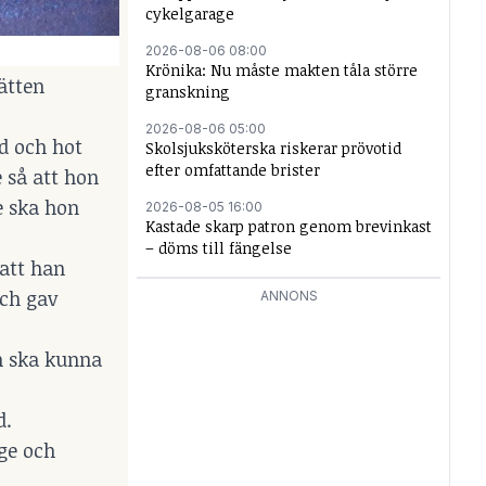
cykelgarage
2026-08-06 08:00
Krönika: Nu måste makten tåla större
ätten
granskning
2026-08-06 05:00
ld och hot
Skolsjuksköterska riskerar prövotid
efter omfattande brister
 så att hon
le ska hon
2026-08-05 16:00
Kastade skarp patron genom brevinkast
– döms till fängelse
att han
och gav
ANNONS
on ska kunna
d.
ge och