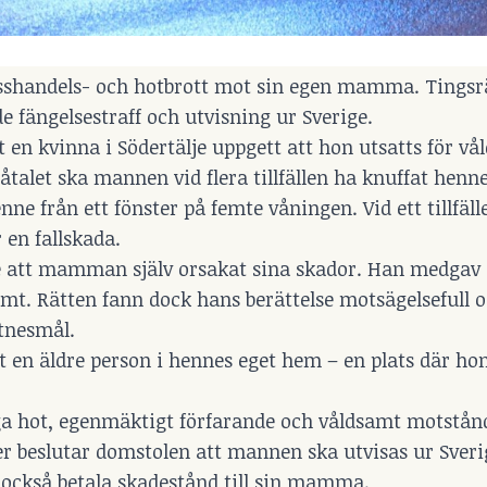
sshandels- och hotbrott mot sin egen mamma. Tingsr
 fängelsestraff och utvisning ur Sverige.
t en kvinna i Södertälje uppgett att hon utsatts för vå
talet ska mannen vid flera tillfällen ha knuffat henne
nne från ett fönster på femte våningen. Vid ett tillfäl
 en fallskada.
e att mamman själv orsakat sina skador. Han medgav 
ämt. Rätten fann dock hans berättelse motsägelsefull 
ttnesmål.
t en äldre person i hennes eget hem – en plats där h
ga hot, egenmäktigt förfarande och våldsamt motstån
er beslutar domstolen att mannen ska utvisas ur Sveri
 också betala skadestånd till sin mamma.