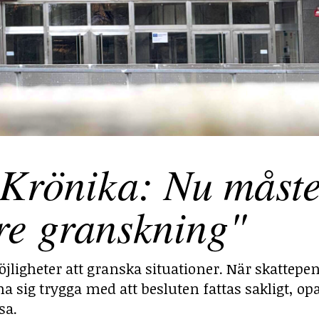
Krönika: Nu måst
re granskning"
jligheter att granska situationer. När skattepe
g trygga med att besluten fattas sakligt, opa
sa.