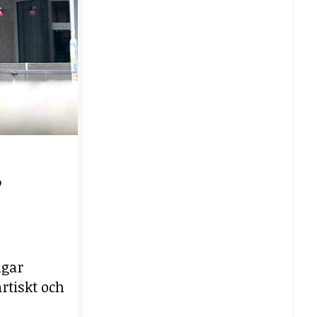
e
ngar
rtiskt och