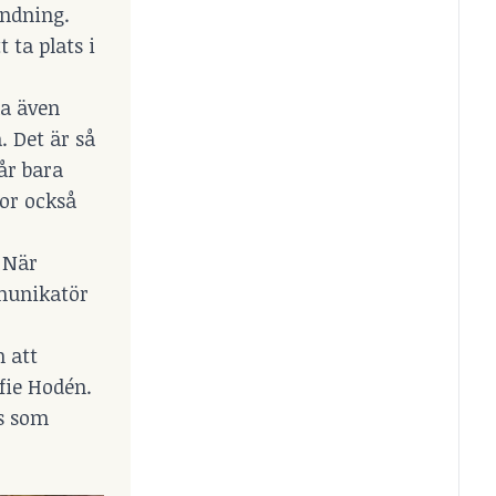
ändning.
 ta plats i
ka även
. Det är så
går bara
ror också
. När
munikatör
h att
ofie Hodén.
ts som