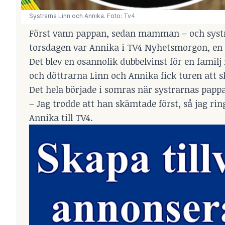
Systrarna Linn och Annika. Foto: Tv4
Först vann pappan, sedan mamman – och systra
torsdagen var Annika i TV4 Nyhetsmorgon, en v
Det blev en osannolik dubbelvinst för en fami
och döttrarna Linn och Annika fick turen att s
Det hela började i somras när systrarnas pappa
– Jag trodde att han skämtade först, så jag ri
Annika till TV4.