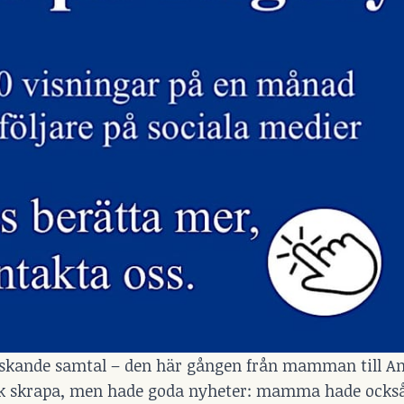
askande samtal – den här gången från mamman till A
ick skrapa, men hade goda nyheter: mamma hade också