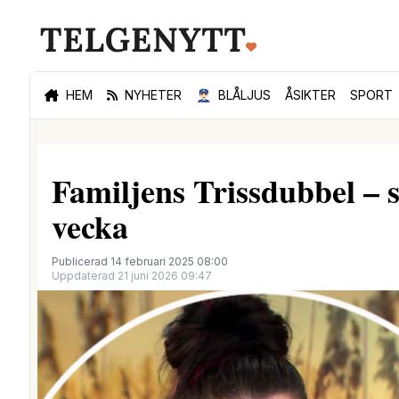
HEM
NYHETER
👮🏻‍♂️
BLÅLJUS
ÅSIKTER
SPORT
Familjens Trissdubbel – 
vecka
Publicerad 14 februari 2025 08:00
Uppdaterad 21 juni 2026 09:47