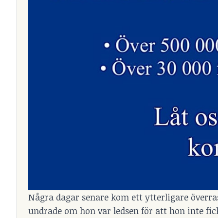
Några dagar senare kom ett ytterligare överr
undrade om hon var ledsen för att hon inte f