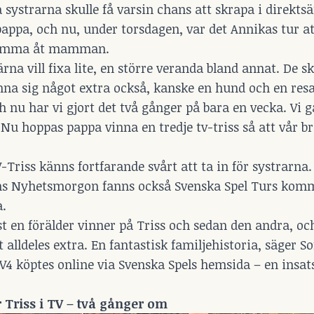
a systrarna skulle få varsin chans att skrapa i direkts
appa, och nu, under torsdagen, var det Annikas tur att
tsumma åt mamman.
na vill fixa lite, en större veranda bland annat. De s
na sig något extra också, kanske en hund och en resa
och nu har vi gjort det två gånger på bara en vecka. Vi 
. Nu hoppas pappa vinna en tredje tv-triss så att vår b
-Triss känns fortfarande svårt att ta in för systrarna
ens Nyhetsmorgon fanns också Svenska Spel Turs kom
a.
rst en förälder vinner på Triss och sedan den andra, oc
 alldeles extra. En fantastisk familjehistoria, säger S
TV4 köptes online via Svenska Spels hemsida – en insa
 Triss i TV – två gånger om