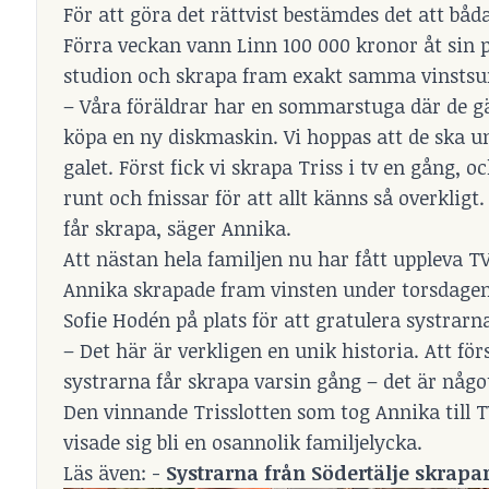
För att göra det rättvist bestämdes det att båd
Förra veckan vann Linn 100 000 kronor åt sin p
studion och skrapa fram exakt samma vins
– Våra föräldrar har en sommarstuga där de gär
köpa en ny diskmaskin. Vi hoppas att de ska un
galet. Först fick vi skrapa Triss i tv en gång, 
runt och fnissar för att allt känns så overkligt
får skrapa, säger Annika.
Att nästan hela familjen nu har fått uppleva TV
Annika skrapade fram vinsten under torsdag
Sofie Hodén på plats för att gratulera systrarn
– Det här är verkligen en unik historia. Att fö
systrarna får skrapa varsin gång – det är något
Den vinnande Trisslotten som tog Annika till 
visade sig bli en osannolik familjelycka.
Läs även: -
Systrarna från Södertälje skrapar