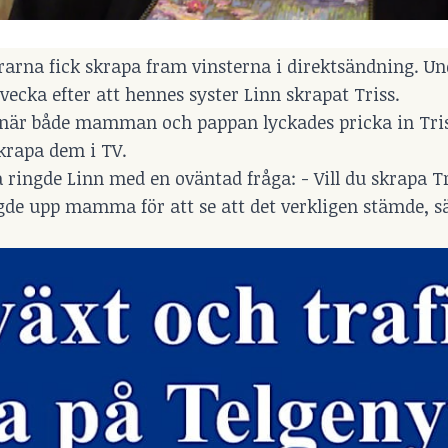
rna fick skrapa fram vinsterna i direktsändning. Un
ecka efter att hennes syster Linn skrapat Triss.
lj när både mamman och pappan lyckades pricka in Tris
krapa dem i TV.
 ringde Linn med en oväntad fråga: - Vill du skrapa Tr
ngde upp mamma för att se att det verkligen stämde, s