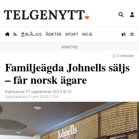
👮🏻‍♂️
BLÅLJUS
ÅSIKTER
SPORT
NÖJE
ANNONS
🕝 2 minuter
Familjeägda Johnells säljs
– får norsk ägare
Publicerad 27 september 2023 15:31
Uppdaterad 21 juni 2026 11:54