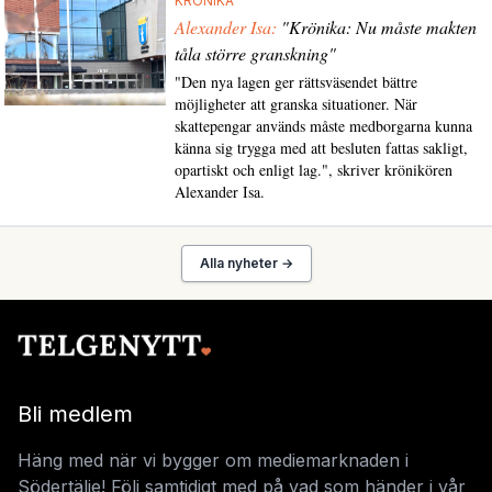
KRÖNIKA
Alexander Isa:
"Krönika: Nu måste makten
tåla större granskning"
"Den nya lagen ger rättsväsendet bättre
möjligheter att granska situationer. När
skattepengar används måste medborgarna kunna
känna sig trygga med att besluten fattas sakligt,
opartiskt och enligt lag.", skriver krönikören
Alexander Isa.
Alla nyheter →
Bli medlem
Häng med när vi bygger om mediemarknaden i
Södertälje! Följ samtidigt med på vad som händer i vår