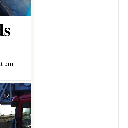
ds
ett om