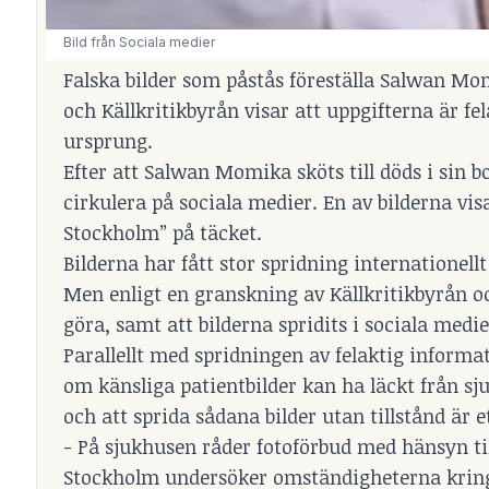
Bild från Sociala medier
Falska bilder som påstås föreställa Salwan Mo
och Källkritikbyrån visar att uppgifterna är f
ursprung.
Efter att Salwan Momika sköts till döds i sin b
cirkulera på sociala medier. En av bilderna v
Stockholm” på täcket.
Bilderna har fått stor spridning internationell
Men enligt en granskning av Källkritikbyrån o
göra, samt att bilderna spridits i sociala medie
Parallellt med spridningen av felaktig informa
om känsliga patientbilder kan ha läckt från sj
och att sprida sådana bilder utan tillstånd är et
- På sjukhusen råder fotoförbud med hänsyn til
Stockholm undersöker omständigheterna kring b