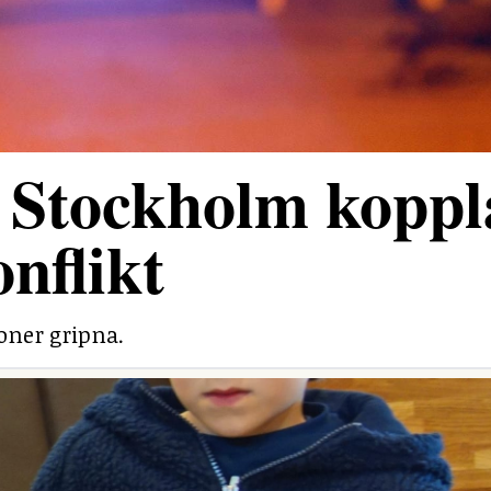
 Stockholm koppl
onflikt
soner gripna.