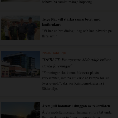
behöva ha samlat många köpoäng.
Telge Nät vill stärka samarbetet med
lantbrukare
"Vi har en bra dialog i dag och kan påverka på
flera sätt."
INSÄNDARE 7/8
"DEBATT: Ett tryggare Södertälje kräver
starka föreningar"
"Föreningar ska kunna fokusera på sin
verksamhet, inte på att varje år kämpa för sin
överlevnad.", skriver Kristdemokraterna i
Södertälje.
Årets juli hamnar i skuggan av rekordåren
Årets medeltemperatur hamnar en bra bit under
flera av de senaste årens toppnoteringar.