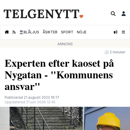
👮🏻‍♂️
BLÅLJUS
ÅSIKTER
SPORT
NÖJE
ANNONS
🕝 2 minuter
Experten efter kaoset på
Nygatan - "Kommunens
ansvar"
Publicerad 21 augusti 2022 16:17
Uppdaterad 21 juni 2026 12:45