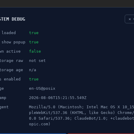
STEM DEBUG
✕ 
 loaded
true
NÖJE
 show popup
true
wn active
false
ANNONS
torage raw
not set
k sångare, har avlidit
torage age
n/a
s enabled
true
ge
en-US@posix
amp
2026-08-06T15:21:55.549Z
gent
Mozilla/5.0 (Macintosh; Intel Mac OS X 10_1
pleWebKit/537.36 (KHTML, like Gecko) Chrome
0.0 Safari/537.36; ClaudeBot/1.0; +claudebo
opic.com)