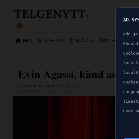
AD SY
🐛
adn.js
HEM
NYHETER
👮🏻‍♂️
BLÅLJUS
ÅSIKTER
SPORT
Should
Cooldo
localS
Evin Agassi, känd assyris
localS
Cookie
Publicerad 18 september 2024 12:21
Uppdaterad 21 juni 2026 10:40
Langua
Timest
User a