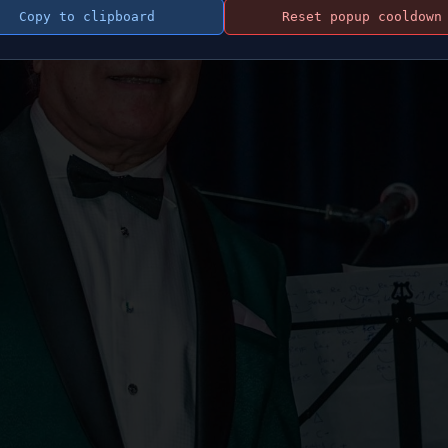
Copy to clipboard
Reset popup cooldown