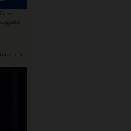
ör, en
vingades
rerat och