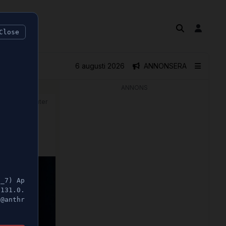
Close
6 augusti 2026
ANNONSERA
ANNONS
🕝 1 minuter
5_7) Ap
/131.0.
t@anthr