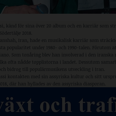
, känd för sina över 20 album och en karriär som str
Södertälje 2018.
anshah, Iran, hade en musikalisk karriär som sträckte
sta popularitet under 1980- och 1990-talen. Förutom a
iano. Som tonåring blev han involverad i den iranska 
 vilka ofta nådde topplistorna i landet. Dessutom sama
 bidrog till populärmusikens utveckling i Iran.
gassi kontakten med sin assyriska kultur och sitt ursp
2018, där han hyllades av den assyriska diasporan.