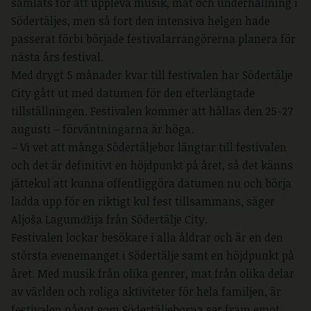
samlats för att uppleva musik, mat och underhållning i
Södertäljes, men så fort den intensiva helgen hade
passerat förbi började festivalarrangörerna planera för
nästa års festival.
Med drygt 5 månader kvar till festivalen har Södertälje
City gått ut med datumen för den efterlängtade
tillställningen. Festivalen kommer att hållas den 25-27
augusti – förväntningarna är höga.
– Vi vet att många Södertäljebor längtar till festivalen
och det är definitivt en höjdpunkt på året, så det känns
jättekul att kunna offentliggöra datumen nu och börja
ladda upp för en riktigt kul fest tillsammans, säger
Aljoša Lagumǆija från Södertälje City.
Festivalen lockar besökare i alla åldrar och är en den
största evenemanget i Södertälje samt en höjdpunkt på
året. Med musik från olika genrer, mat från olika delar
av världen och roliga aktiviteter för hela familjen, är
festivalen något som Södertäljeborna ser fram emot