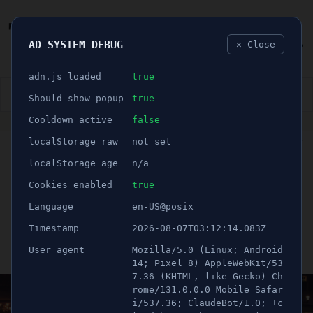
AD SYSTEM DEBUG
✕ Close
🐛
adn.js loaded
true
👮🏻‍♂️
BLÅLJUS
ÅSIKTER
SPORT
NÖJE
Should show popup
true
Cooldown active
false
ANNONS
localStorage raw
not set
🕝 1 minuter
Eventet som lockade över
localStorage age
n/a
100.000 besökare är
Cookies enabled
true
Language
en-US@posix
tillbaka
Timestamp
2026-08-07T03:12:14.083Z
User agent
Mozilla/5.0 (Linux; Android
Publicerad 6 april 2023 07:00
Uppdaterad 21 juni 2026 12:16
14; Pixel 8) AppleWebKit/53
7.36 (KHTML, like Gecko) Ch
rome/131.0.0.0 Mobile Safar
i/537.36; ClaudeBot/1.0; +c