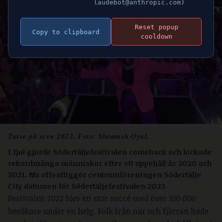
laudebot@anthropic.com)
Reset popup
Copy to clipboard
cooldown
Tusse på scen 2022. Foto: Shamash Oyal.
I fjol gjorde Södertäljefestivalen comeback och l
ockade
rekordmånga människor
efter ett uppehåll år 2020 och
2021. Nu offentliggör centrumföreningen Södertälje
City datumen för Södertäljefestivalen 2023.
Festivalen 2022 blev en stor succé med över 100 000
besökare under en helg. Folk från när och fjärran hade