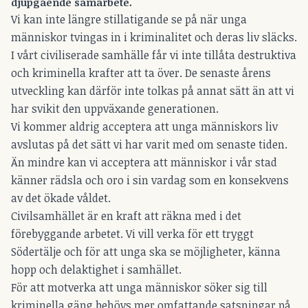
djupgående samarbete.
Vi kan inte längre stillatigande se på när unga
människor tvingas in i kriminalitet och deras liv släcks.
I vårt civiliserade samhälle får vi inte tillåta destruktiva
och kriminella krafter att ta över. De senaste årens
utveckling kan därför inte tolkas på annat sätt än att vi
har svikit den uppväxande generationen.
Vi kommer aldrig acceptera att unga människors liv
avslutas på det sätt vi har varit med om senaste tiden.
Än mindre kan vi acceptera att människor i vår stad
känner rädsla och oro i sin vardag som en konsekvens
av det ökade våldet.
Civilsamhället är en kraft att räkna med i det
förebyggande arbetet. Vi vill verka för ett tryggt
Södertälje och för att unga ska se möjligheter, känna
hopp och delaktighet i samhället.
För att motverka att unga människor söker sig till
kriminella gäng behövs mer omfattande satsningar på