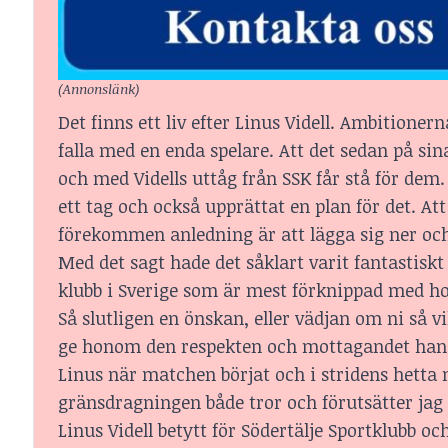
(Annonslänk)
Det finns ett liv efter Linus Videll. Ambition
falla med en enda spelare. Att det sedan på sin
och med Vidells uttåg från SSK får stå för dem. 
ett tag och också upprättat en plan för det. A
förekommen anledning är att lägga sig ner och
Med det sagt hade det såklart varit fantastiskt 
klubb i Sverige som är mest förknippad med h
Så slutligen en önskan, eller vädjan om ni så 
ge honom den respekten och mottagandet han f
Linus när matchen börjat och i stridens hetta
gränsdragningen både tror och förutsätter jag at
Linus Videll betytt för Södertälje Sportklubb o