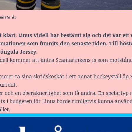
r
 nästa å
 klart. Linus Videll
har bestämt sig
och det var ett 
rmationen som funnits den senaste tiden. Till höst
röngula Jersey.
Videll kommer att äntra Scaniarinkens is som motstån
mmer ta sina skridskoskär i ett annat hockeyställ än 
kurrent.
er och en oberäknerlighet som få andra. En spelartyp
s i budgeten för Linus borde rimligtvis kunna använda
llet.