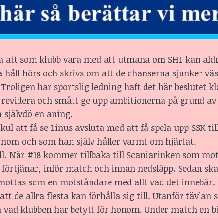
erna att som klubb vara med att utmana om SHL kan aldr
a håll hörs och skrivs om att de chanserna sjunker väs
Troligen har sportslig ledning haft det här beslutet kla
tt revidera och smått ge upp ambitionerna på grund av
 självdö en aning.
kul att få se Linus avsluta med att få spela upp SSK til
onom och som han själv håller varmt om hjärtat.
vill. När #18 kommer tillbaka till Scaniarinken som mo
örtjänar, inför match och innan nedsläpp. Sedan ska
 mottas som en motståndare med allt vad det innebär
t de allra flesta kan förhålla sig till. Utanför tävlan
ch vad klubben har betytt för honom. Under match en bi