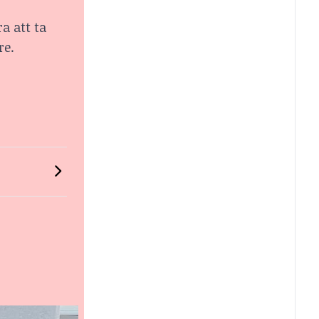
ra att ta
re.