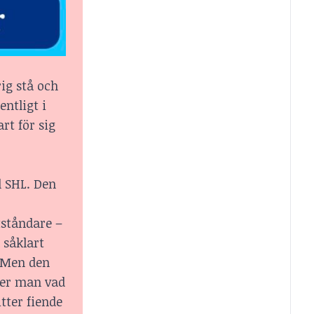
ig stå och
entligt i
rt för sig
l SHL. Den
tståndare –
 såklart
. Men den
 ser man vad
tter fiende