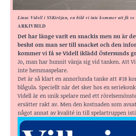
Linus Videll i SSKtröjan, en bild vi inte kommer att få se
ARKIVBILD
Det har länge varit en snackis men nu är det
beslut om man ser till snacket och den info
kommer
vi få se Videll iklädd Östersunds g
Jo, man har hunnit vänja sig vid tanken. Att 
inte hemmaspelare.
Det är så klart en annorlunda tanke att #18 ko
blågula. Speciellt när det sker hos en seriekon
Videll är en unik spelare med ett rörelsemönst
ersätter rakt av. Men den kostnaden som avsatt
något annat av kvalité in till spelartruppen istä