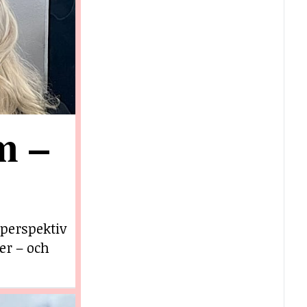
m –
 perspektiv
er – och