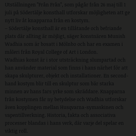
Utställningen ”Från Från”, som pågår från 26 maj till 1
juli på Södertälje konsthall utforskar möjligheten att ge
nytt liv åt knapparna från en kostym.
– Södertälje konsthall är en tillåtande och befriande
plats där allting är möjligt, säger konstnären Munish
Wadhia som är bosatt i Mölnbo och har en examen i
måleri från Royal College of Art i London.
Wadhias konst är i stor utsträckning slumpartad och
han använder material som finns i hans närhet för att
skapa skulpturer, objekt och installationer. En second-
hand kostym blir till en skulptur som bär starka
minnen av hans fars yrke som skräddare. Knapparna
från kostymen får ny betydelse och Wadhia utforskar
även kopplingen mellan Husqvarna-symaskinen och
vapentillverkning. Historia, fakta och associativa
processer blandas i hans verk, där varje del spelar en
viktig roll.