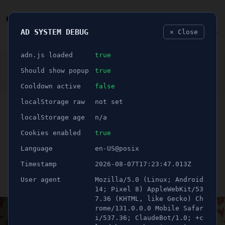
AD SYSTEM DEBUG
✕ Close
🐛
adn.js loaded
true
👮🏻‍♂️
BLÅLJUS
ÅSIKTER
SPORT
NÖJE
Should show popup
true
Cooldown active
false
ANNONS
localStorage raw
not set
🕝 1 minuter
"En tillåtande och
localStorage age
n/a
befriande plats där allting
Cookies enabled
true
Language
en-US@posix
är möjligt"
Timestamp
2026-08-07T17:23:47.013Z
User agent
Mozilla/5.0 (Linux; Android
Publicerad 25 maj 2023 06:00
Uppdaterad 21 juni 2026 12:10
14; Pixel 8) AppleWebKit/53
7.36 (KHTML, like Gecko) Ch
rome/131.0.0.0 Mobile Safar
i/537.36; ClaudeBot/1.0; +c