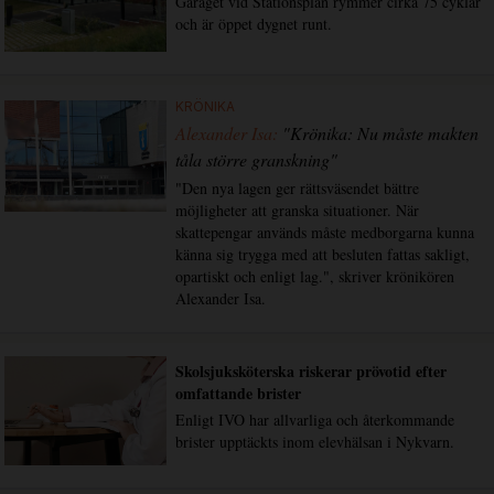
Garaget vid Stationsplan rymmer cirka 75 cyklar
och är öppet dygnet runt.
KRÖNIKA
Alexander Isa:
"Krönika: Nu måste makten
tåla större granskning"
"Den nya lagen ger rättsväsendet bättre
möjligheter att granska situationer. När
skattepengar används måste medborgarna kunna
känna sig trygga med att besluten fattas sakligt,
opartiskt och enligt lag.", skriver krönikören
Alexander Isa.
Skolsjuksköterska riskerar prövotid efter
omfattande brister
Enligt IVO har allvarliga och återkommande
brister upptäckts inom elevhälsan i Nykvarn.