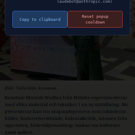
laudebot@anthropic.com)
Reset popup
Copy to clipboard
cooldown
Bild: Södertälje kommun.
Konstnär Munish Wadhia från Mölnbo experimenterar
med olika material och tekniker i en ny utställning. Nu
presenterar han sin skapandeprocess som inkluderar
bilder, historieberättande, kolonialkritik, minnen från
uppväxten, Södertäljelandskap, tankar om kulturarv
samt måleri.