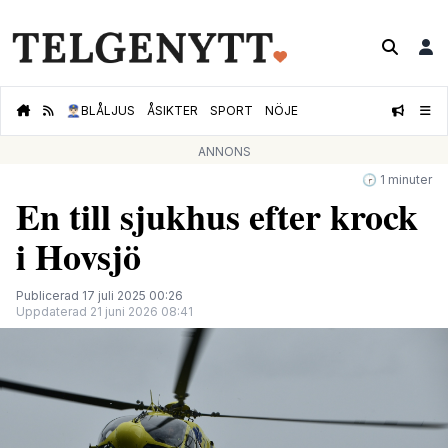
👮🏻‍♂️
BLÅLJUS
ÅSIKTER
SPORT
NÖJE
ANNONS
🕝 1 minuter
En till sjukhus efter krock
i Hovsjö
Publicerad 17 juli 2025 00:26
Uppdaterad 21 juni 2026 08:41