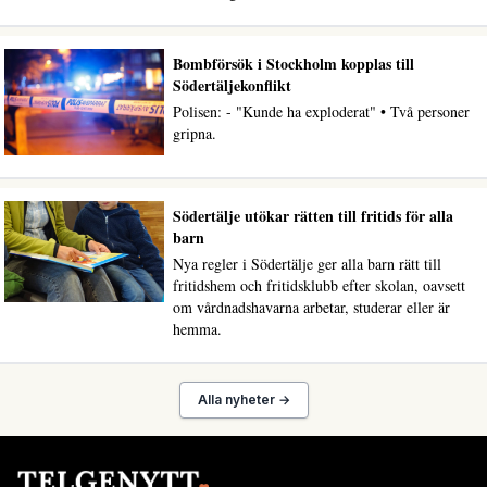
Bombförsök i Stockholm kopplas till
Södertäljekonflikt
Polisen: - "Kunde ha exploderat" • Två personer
gripna.
Södertälje utökar rätten till fritids för alla
barn
Nya regler i Södertälje ger alla barn rätt till
fritidshem och fritidsklubb efter skolan, oavsett
om vårdnadshavarna arbetar, studerar eller är
hemma.
Alla nyheter →