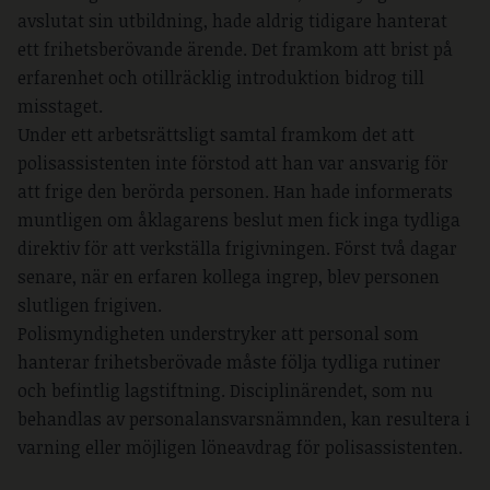
avslutat sin utbildning, hade aldrig tidigare hanterat
ett frihetsberövande ärende. Det framkom att brist på
erfarenhet och otillräcklig introduktion bidrog till
misstaget.
Under ett arbetsrättsligt samtal framkom det att
polisassistenten inte förstod att han var ansvarig för
att frige den berörda personen. Han hade informerats
muntligen om åklagarens beslut men fick inga tydliga
direktiv för att verkställa frigivningen. Först två dagar
senare, när en erfaren kollega ingrep, blev personen
slutligen frigiven.
Polismyndigheten understryker att personal som
hanterar frihetsberövade måste följa tydliga rutiner
och befintlig lagstiftning. Disciplinärendet, som nu
behandlas av personalansvarsnämnden, kan resultera i
varning eller möjligen löneavdrag för polisassistenten.