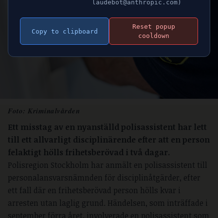
laudebot@anthropic.com)
Reset popup
Copy to clipboard
cooldown
Foto: Kriminalvården
Ett misstag av en nyanställd polisassistent har lett
till ett allvarligt disciplinärende efter att en person
felaktigt hölls frihetsberövad i två dagar.
Polisregion Stockholm har anmält en polisassistent till
personalansvarsnämnden för disciplinåtgärder, efter
ett fall där en frihetsberövad person hölls kvar i
arresten utan laglig grund. Händelsen, som inträffade i
september förra året, involverade en polisassistent som