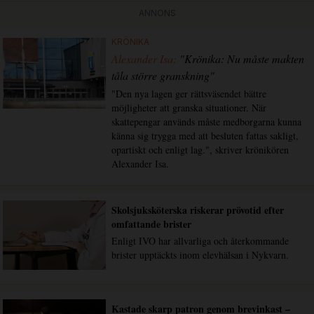
ANNONS
KRÖNIKA
Alexander Isa:
"Krönika: Nu måste makten
tåla större granskning"
"Den nya lagen ger rättsväsendet bättre
möjligheter att granska situationer. När
skattepengar används måste medborgarna kunna
känna sig trygga med att besluten fattas sakligt,
opartiskt och enligt lag.", skriver krönikören
Alexander Isa.
Skolsjuksköterska riskerar prövotid efter
omfattande brister
Enligt IVO har allvarliga och återkommande
brister upptäckts inom elevhälsan i Nykvarn.
Kastade skarp patron genom brevinkast –