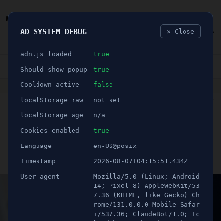
AD SYSTEM DEBUG
✕ Close
🐛
adn.js loaded
true
👮🏻‍♂️
BLÅLJUS
ÅSIKTER
SPORT
NÖJE
Should show popup
true
Cooldown active
false
ANNONS
localStorage raw
not set
🕝 1 minuter
En person hölls felaktigt
localStorage age
n/a
frihetsberövad i två dagar
Cookies enabled
true
Language
en-US@posix
Publicerad 4 maj 2024 07:00
Timestamp
2026-08-07T04:15:51.434Z
Uppdaterad 21 juni 2026 11:12
User agent
Mozilla/5.0 (Linux; Android
14; Pixel 8) AppleWebKit/53
7.36 (KHTML, like Gecko) Ch
rome/131.0.0.0 Mobile Safar
i/537.36; ClaudeBot/1.0; +c