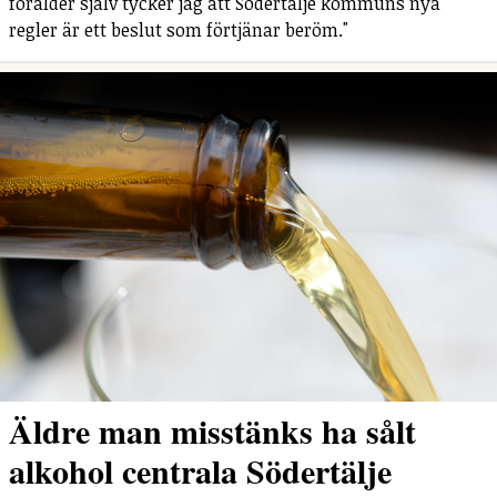
förälder själv tycker jag att Södertälje kommuns nya
regler är ett beslut som förtjänar beröm."
Äldre man misstänks ha sålt
alkohol centrala Södertälje