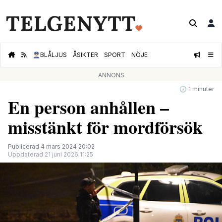
👮🏻‍♂️
BLÅLJUS
ÅSIKTER
SPORT
NÖJE
ANNONS
🕝 1 minuter
En person anhållen –
misstänkt för mordförsök
Publicerad 4 mars 2024 20:02
Uppdaterad 21 juni 2026 11:25