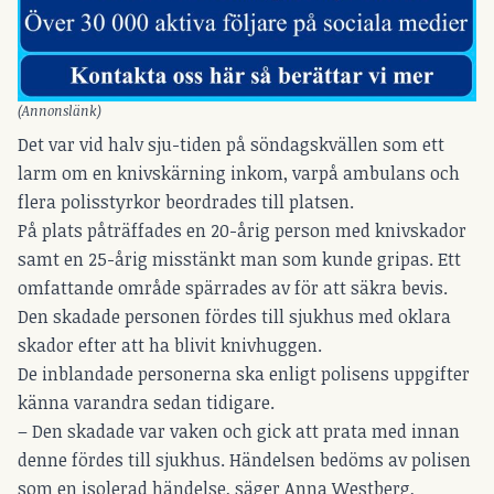
(Annonslänk)
Det var vid halv sju-tiden på söndagskvällen som ett
larm om en knivskärning inkom, varpå ambulans och
flera polisstyrkor beordrades till platsen.
På plats påträffades en 20-årig person med knivskador
samt en 25-årig misstänkt man som kunde gripas. Ett
omfattande område spärrades av för att säkra bevis.
Den skadade personen fördes till sjukhus med oklara
skador efter att ha blivit knivhuggen.
De inblandade personerna ska enligt polisens uppgifter
känna varandra sedan tidigare.
– Den skadade var vaken och gick att prata med innan
denne fördes till sjukhus. Händelsen bedöms av polisen
som en isolerad händelse, säger Anna Westberg,