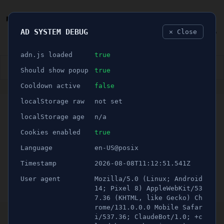
AD SYSTEM DEBUG
✕ Close
🐛
adn.js loaded
true
👮🏻‍♂️
BLÅLJUS
ÅSIKTER
SPORT
NÖJE
Should show popup
true
Cooldown active
false
ANNONS
localStorage raw
not set
🕝 1 minuter
Våldtog kvinna och sedan
localStorage age
n/a
sålde henne till en annan
Cookies enabled
true
Language
en-US@posix
person - En 49 årig häktad
Timestamp
2026-08-08T11:12:51.541Z
User agent
Mozilla/5.0 (Linux; Android
Publicerad 19 februari 2022 01:00
Uppdaterad 16 juni 2026 22:50
14; Pixel 8) AppleWebKit/53
7.36 (KHTML, like Gecko) Ch
Foto: Kriminalvården.
rome/131.0.0.0 Mobile Safar
i/537.36; ClaudeBot/1.0; +c