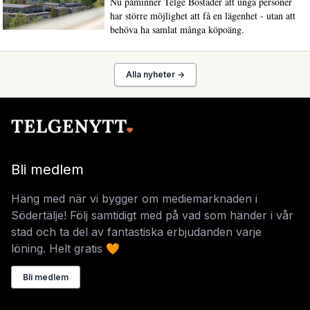
Nu påminner Telge Bostäder att unga personer
har större möjlighet att få en lägenhet - utan att
behöva ha samlat många köpoäng.
Alla nyheter →
Bli medlem
Häng med när vi bygger om mediemarknaden i
Södertälje! Följ samtidigt med på vad som händer i vår
stad och ta del av fantastiska erbjudanden varje
löning. Helt gratis 🧡
Bli medlem