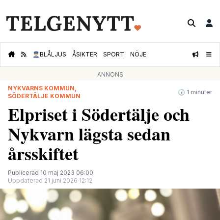
👮🏻‍♂️
BLÅLJUS
ÅSIKTER
SPORT
NÖJE
ANNONS
NYKVARNS KOMMUN,
🕝 1 minuter
SÖDERTÄLJE KOMMUN
Elpriset i Södertälje och
Nykvarn lägsta sedan
årsskiftet
Publicerad 10 maj 2023 06:00
Uppdaterad 21 juni 2026 12:12