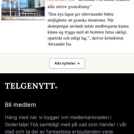
tåla större granskning"
"Den nya lagen ger rättsväsendet bättre
möjligheter att granska situationer. När
skattepengar används måste medborgarna kunna
känna sig trygga med att besluten fattas sakligt,
opartiskt och enligt lag.", skriver krönikören
Alexander Isa.
Alla nyheter →
Bli medlem
Häng med när vi bygger om mediemarknaden i
Södertälje! Följ samtidigt med på vad som händer i vår
stad och ta del av fantastiska erbjudanden varje