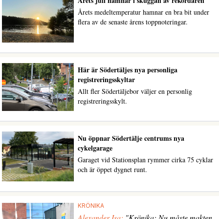
Årets juli hamnar i skuggan av rekordåren
Årets medeltemperatur hamnar en bra bit under
flera av de senaste årens toppnoteringar.
Här är Södertäljes nya personliga
registreringsskyltar
Allt fler Södertäljebor väljer en personlig
registreringsskylt.
Nu öppnar Södertälje centrums nya
cykelgarage
Garaget vid Stationsplan rymmer cirka 75 cyklar
och är öppet dygnet runt.
KRÖNIKA
Alexander Isa:
"Krönika: Nu måste makten