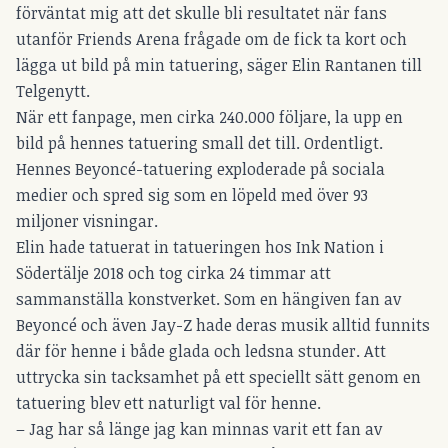
förväntat mig att det skulle bli resultatet när fans
utanför Friends Arena frågade om de fick ta kort och
lägga ut bild på min tatuering, säger Elin Rantanen till
Telgenytt.
När ett fanpage, men cirka 240.000 följare, la upp en
bild på hennes tatuering small det till. Ordentligt.
Hennes Beyoncé-tatuering exploderade på sociala
medier och spred sig som en löpeld med över 93
miljoner visningar.
Elin hade tatuerat in tatueringen hos Ink Nation i
Södertälje 2018 och tog cirka 24 timmar att
sammanställa konstverket. Som en hängiven fan av
Beyoncé och även Jay-Z hade deras musik alltid funnits
där för henne i både glada och ledsna stunder. Att
uttrycka sin tacksamhet på ett speciellt sätt genom en
tatuering blev ett naturligt val för henne.
– Jag har så länge jag kan minnas varit ett fan av