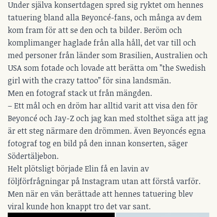
Under själva konsertdagen spred sig ryktet om hennes
tatuering bland alla Beyoncé-fans, och många av dem
kom fram för att se den och ta bilder. Beröm och
komplimanger haglade från alla håll, det var till och
med personer från länder som Brasilien, Australien och
USA som fotade och lovade att berätta om ”the Swedish
girl with the crazy tattoo” för sina landsmän.
Men en fotograf stack ut från mängden.
– Ett mål och en dröm har alltid varit att visa den för
Beyoncé och Jay-Z och jag kan med stolthet säga att jag
är ett steg närmare den drömmen. Även Beyoncés egna
fotograf tog en bild på den innan konserten, säger
Södertäljebon.
Helt plötsligt började Elin få en lavin av
följförfrågningar på Instagram utan att förstå varför.
Men när en vän berättade att hennes tatuering blev
viral kunde hon knappt tro det var sant.