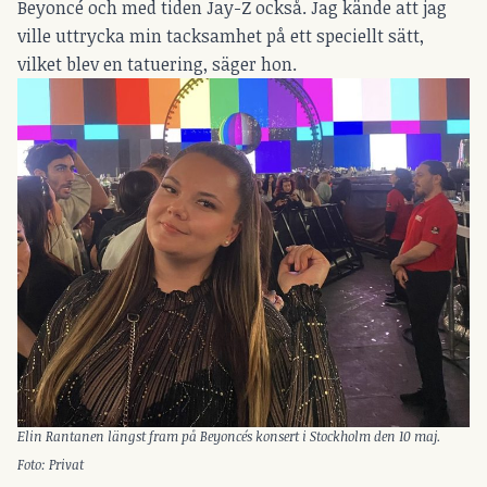
Beyoncé och med tiden Jay-Z också. Jag kände att jag
ville uttrycka min tacksamhet på ett speciellt sätt,
vilket blev en tatuering, säger hon.
Elin Rantanen längst fram på Beyoncés konsert i Stockholm den 10 maj.
Foto: Privat