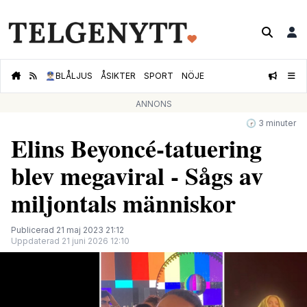
👮🏻‍♂️
BLÅLJUS
ÅSIKTER
SPORT
NÖJE
ANNONS
🕝 3 minuter
Elins Beyoncé-tatuering
blev megaviral - Sågs av
miljontals människor
Publicerad 21 maj 2023 21:12
Uppdaterad 21 juni 2026 12:10