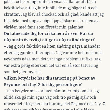
jobbet och sprang runt och visade alla för att få en
bekräftelse att jag inte inbillade mig, säger Elin och
skrattar. Jag blev så chockad och så glad, kände att jag
fick dela med mig av något jag älskar med resten av
världen med fans som förstår min galenhet.
Du tatuerade dig för cirka fem år sen. Har du
någonsin övervägt att göra några ändringar?
– Jag gjorde faktiskt en liten ändring några månader
efter jag gjorde tatueringen. Jag var inte helt nöjd med
Beyoncés näsa men det var inga problem att fixa. Jag
var extra petig eftersom det var en så stor tatuering
som betyder mycket.
Vilken betydelse har din tatuering på benet av
Beyonce och Jay-Z för dig personligen
?
– Den betyder massor! Den påminner mig om att jag
alltid ska gå min egna väg och tro på mig själv och
utöver det uttrycker den hur mycket Beyoncé och Jay-Z
och deras musik har funnits med mig i alla lägen.