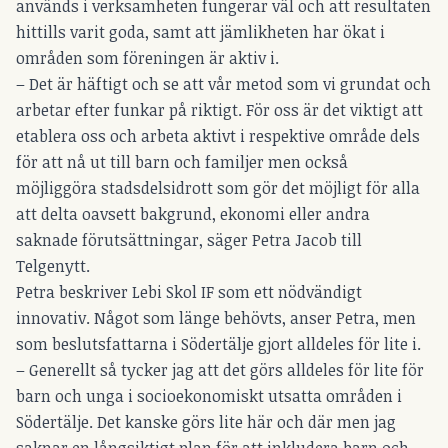
används i verksamheten fungerar väl och att resultaten
hittills varit goda, samt att jämlikheten har ökat i
områden som föreningen är aktiv i.
– Det är häftigt och se att vår metod som vi grundat och
arbetar efter funkar på riktigt. För oss är det viktigt att
etablera oss och arbeta aktivt i respektive område dels
för att nå ut till barn och familjer men också
möjliggöra stadsdelsidrott som gör det möjligt för alla
att delta oavsett bakgrund, ekonomi eller andra
saknade förutsättningar, säger Petra Jacob till
Telgenytt.
Petra beskriver Lebi Skol IF som ett nödvändigt
innovativ. Något som länge behövts, anser Petra, men
som beslutsfattarna i Södertälje gjort alldeles för lite i.
– Generellt så tycker jag att det görs alldeles för lite för
barn och unga i socioekonomiskt utsatta områden i
Södertälje. Det kanske görs lite här och där men jag
saknar en långsiktigt plan för att inkludera barn och