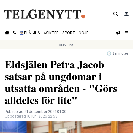
👮🏻‍♂️
BLÅLJUS
ÅSIKTER
SPORT
NÖJE
ANNONS
🕝 2 minuter
Eldsjälen Petra Jacob
satsar på ungdomar i
utsatta områden - "Görs
alldeles för lite"
Publicerad 21 december 2021 01:00
Uppdaterad 16 juni 2026 22:58