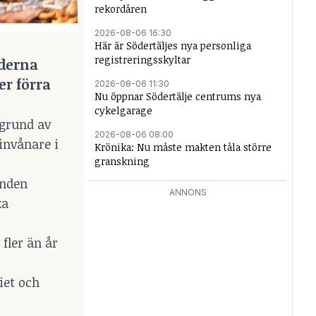
rekordåren
2026-08-06 16:30
Här är Södertäljes nya personliga
registreringsskyltar
lderna
er förra
2026-08-06 11:30
Nu öppnar Södertälje centrums nya
cykelgarage
 grund av
2026-08-06 08:00
invånare i
Krönika: Nu måste makten tåla större
granskning
enden
ANNONS
ka
fler än år
iet och