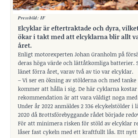
Pressbild: IF
Elcyklar är eftertraktade och dyra, vilke
ökar i takt med att elcyklarna blir allt 
året.
Enligt motorexperten Johan Granholm på försäkr
deras höga värde och lättåtkomliga batterier.
länet förra året, varav två av tio var elcyklar.
– Vi ser en ökning av stölderna och med tanke p
kommer att hålla i sig. De här cyklarna kostar
rekommendation är att vara väldigt noga med 
Under år 2022 anmäldes 2 336 elcykelstölder i l
2020 då Brottsförebyggande rådet började redov
För att minimera risken för stöld av elcyklar
låser fast cykeln med ett kraftfullt lås. Ett ny