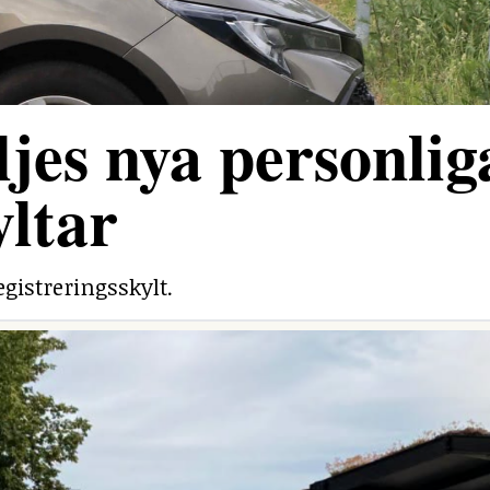
jes nya personlig
yltar
egistreringsskylt.