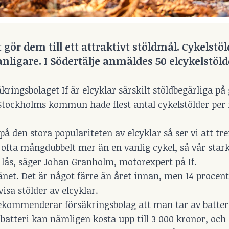
t gör dem till ett attraktivt stöldmål. Cykelstö
vanligare. I Södertälje anmäldes 50 elcykelstöld
ingsbolaget If är elcyklar särskilt stöldbegärliga på
 Stockholms kommun hade flest antal cykelstölder per 
å den stora populariteten av elcyklar så ser vi att tr
 ofta mångdubbelt mer än en vanlig cykel, så vår star
lås, säger Johan Granholm, motorexpert på If.
änet. Det är något färre än året innan, men 14 procent 
isa stölder av elcyklar.
 rekommenderar försäkringsbolag att man tar av batter
tt batteri kan nämligen kosta upp till 3 000 kronor, och