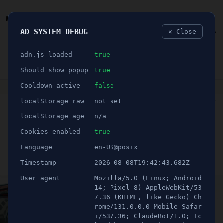
AD SYSTEM DEBUG
✕ Close
🐛
adn.js loaded
true
👮🏻‍♂️
BLÅLJUS
ÅSIKTER
SPORT
NÖJE
Should show popup
true
Cooldown active
false
ANNONS
localStorage raw
not set
🕝 1 minuter
Elbilssatsning tar fart –
localStorage age
n/a
100 nya laddplatser byggs
Cookies enabled
true
Language
en-US@posix
Publicerad 19 december 2025 11:00
Timestamp
2026-08-08T19:42:43.682Z
Uppdaterad 21 juni 2026 06:55
User agent
Mozilla/5.0 (Linux; Android
14; Pixel 8) AppleWebKit/53
7.36 (KHTML, like Gecko) Ch
rome/131.0.0.0 Mobile Safar
i/537.36; ClaudeBot/1.0; +c