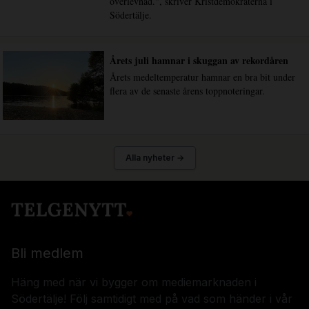
överlevnad.", skriver Kristdemokraterna i
Södertälje.
Årets juli hamnar i skuggan av rekordåren
Årets medeltemperatur hamnar en bra bit under
flera av de senaste årens toppnoteringar.
Alla nyheter →
Bli medlem
Häng med när vi bygger om mediemarknaden i
Södertälje! Följ samtidigt med på vad som händer i vår