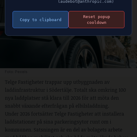
laudebot@anthropic.com)
Reset popup
Copy to clipboard
cooldown
Foto: Pexels
Telge Fastigheter trappar upp utbyggnaden av
laddinfrastruktur i Södertälje. Totalt ska omkring 100
nya laddplatser stå klara till 2026 för att möta den
snabbt växande efterfrågan på elbilsladdning.
Under 2026 fortsätter Telge Fastigheter att installera
laddstationer på sina parkeringsytor runt om i
kommunen. Satsningen är en del av bolagets arbete