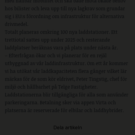
med hållbar mobilitet och ska både möta ökade behov
hos bilister och leva upp till nya lagkrav som grundar
sig i EU:s förordning om infrastruktur för alternativa
drivmedel.
Totalt planeras omkring 100 nya laddstationer. Ett
trettiotal sattes upp under 2025 och resterande
laddplatser beräknas vara på plats under nästa år.
– Efterfrågan ökar och vi planerar för en rejäl
utbyggnad av vår laddinfrastruktur. Om ett år kommer
vi ha utökat vår laddkapaciteten flera gånger vilket lär
märkas för de som kör eldrivet, Peter Tingstig, chef för
miljö och hållbarhet på Telge Fastigheter.
Laddstationerna blir tillgängliga för alla som använder
parkeringarna. Betalning sker via appen Virta och
platserna är reserverade för elbilar och laddhybrider.
Dela artikeln