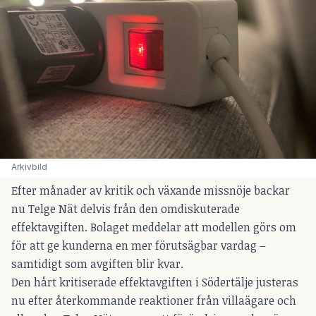
Arkivbild
Efter månader av kritik och växande missnöje backar
nu Telge Nät delvis från den omdiskuterade
effektavgiften. Bolaget meddelar att modellen görs om
för att ge kunderna en mer förutsägbar vardag –
samtidigt som avgiften blir kvar.
Den hårt kritiserade effektavgiften i Södertälje justeras
nu efter återkommande reaktioner från villaägare och