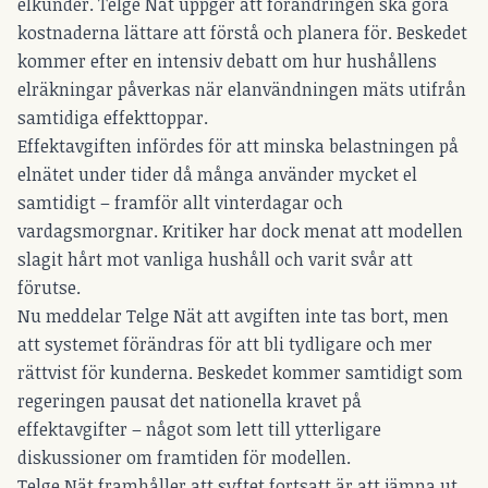
elkunder. Telge Nät uppger att förändringen ska göra
kostnaderna lättare att förstå och planera för. Beskedet
kommer efter en intensiv debatt om hur hushållens
elräkningar påverkas när elanvändningen mäts utifrån
samtidiga effekttoppar.
Effektavgiften infördes för att minska belastningen på
elnätet under tider då många använder mycket el
samtidigt – framför allt vinterdagar och
vardagsmorgnar. Kritiker har dock menat att modellen
slagit hårt mot vanliga hushåll och varit svår att
förutse.
Nu meddelar Telge Nät att avgiften inte tas bort, men
att systemet förändras för att bli tydligare och mer
rättvist för kunderna. Beskedet kommer samtidigt som
regeringen pausat det nationella kravet på
effektavgifter – något som lett till ytterligare
diskussioner om framtiden för modellen.
Telge Nät framhåller att syftet fortsatt är att jämna ut