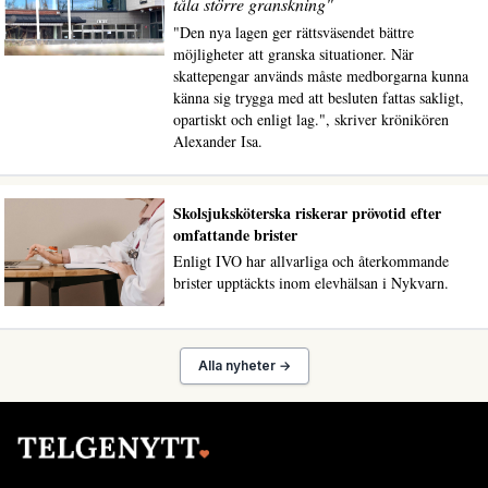
tåla större granskning"
"Den nya lagen ger rättsväsendet bättre
möjligheter att granska situationer. När
skattepengar används måste medborgarna kunna
känna sig trygga med att besluten fattas sakligt,
opartiskt och enligt lag.", skriver krönikören
Alexander Isa.
Skolsjuksköterska riskerar prövotid efter
omfattande brister
Enligt IVO har allvarliga och återkommande
brister upptäckts inom elevhälsan i Nykvarn.
Alla nyheter →