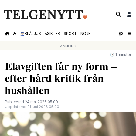
👮🏻‍♂️
BLÅLJUS
ÅSIKTER
SPORT
NÖJE
ANNONS
🕝 1 minuter
Elavgiften får ny form –
efter hård kritik från
hushållen
Publicerad 24 maj 2026 05:00
Uppdaterad 21 juni 2026 05:00