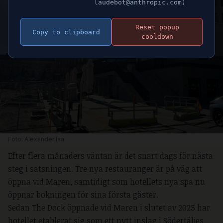
laudebot@anthropic.com)
Reset popup
Copy to clipboard
cooldown
Foto: Alexander Isa
Efter flera månaders väntan är det snart dags för nästa
steg i satsningen. Tre nya restauranger är på väg att
öppna vid Maren, samtidigt som hotellets nya spa nu
öppnar bokningen för sina första gäster.
Sedan The Dock öppnade vid Maren i slutet av 2025 har
hotellet etablerat sig som ett nytt inslag i Södertäljes