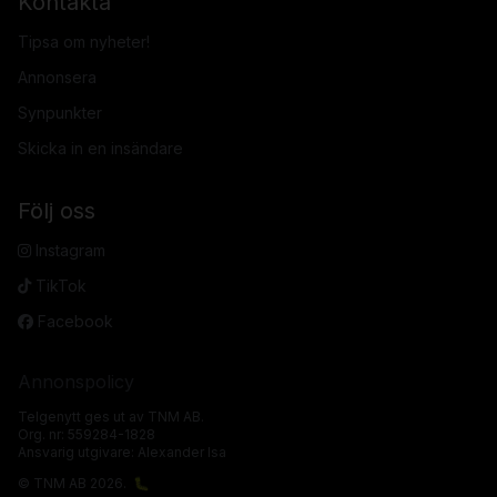
Kontakta
Tipsa om nyheter!
Annonsera
Synpunkter
Skicka in en insändare
Följ oss
Instagram
TikTok
Facebook
Annonspolicy
Telgenytt ges ut av TNM AB.
Org. nr: 559284-1828
Ansvarig utgivare: Alexander Isa
© TNM AB 2026.
🐛