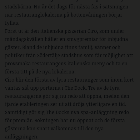
stadskärna. Nu är det dags för nästa fas i satsningen
när restauranglokalerna på bottenvåningen börjar
fyllas.
Först ut är den italienska pizzerian Ciro, som under
måndagskvällen håller en smygpremiär för inbjudna
gäster. Bland de inbjudna finns familj, vänner och
politiker från Södertälje stadshus som får möjlighet att
provsmaka restaurangens italienska meny och ta en
första titt på de nya lokalerna.
Ciro blir den första av fyra restauranger som inom kort
väntas slå upp portarna i The Dock. Tre av de fyra
restaurangerna gör sig nu redo att öppna, medan den
fjärde etableringen ser ut att dröja ytterligare en tid.
Samtidigt gör sig The Docks nya spa-anläggning redo
för premiär. Bokningen har nu öppnat och de första
gästerna kan snart välkomnas till den nya
anläggningen.