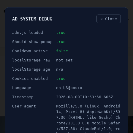
AD SYSTEM DEBUG
✕ Close
🐛
adn.js loaded
true
👮🏻‍♂️
BLÅLJUS
ÅSIKTER
SPORT
NÖJE
Should show popup
true
Cooldown active
false
ANNONS
localStorage raw
not set
🕝 1 minuter
Efter väntan: Tre nya
localStorage age
n/a
restauranger på väg till
Cookies enabled
true
Language
en-US@posix
Maren
Timestamp
2026-08-09T10:53:56.606Z
User agent
Mozilla/5.0 (Linux; Android
Publicerad 31 maj 2026 08:00
Uppdaterad 21 juni 2026 04:56
14; Pixel 8) AppleWebKit/53
7.36 (KHTML, like Gecko) Ch
rome/131.0.0.0 Mobile Safar
i/537.36; ClaudeBot/1.0; +c