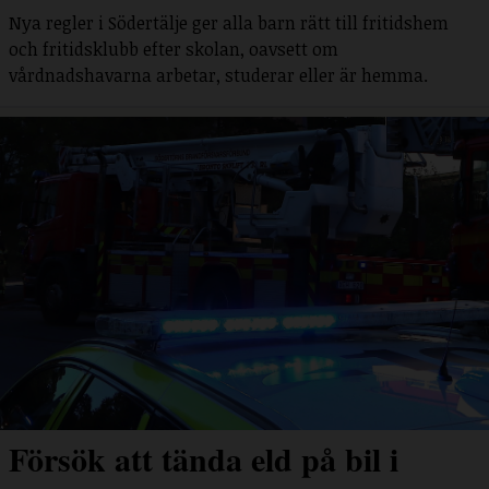
Nya regler i Södertälje ger alla barn rätt till fritidshem
och fritidsklubb efter skolan, oavsett om
vårdnadshavarna arbetar, studerar eller är hemma.
Försök att tända eld på bil i