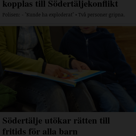
kopplas till Södertäljekonflikt
Polisen: - "Kunde ha exploderat" • Två personer gripna.
Södertälje utökar rätten till
fritids för alla barn